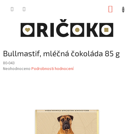
Přejít
NÁKUP
na
obsah
KOŠÍK
Bullmastif, mléčná čokoláda 85 g
80-043
Průměrné
Neohodnoceno
Podrobnosti hodnocení
hodnocení
produktu
je
0,0
z
5
hvězdiček.