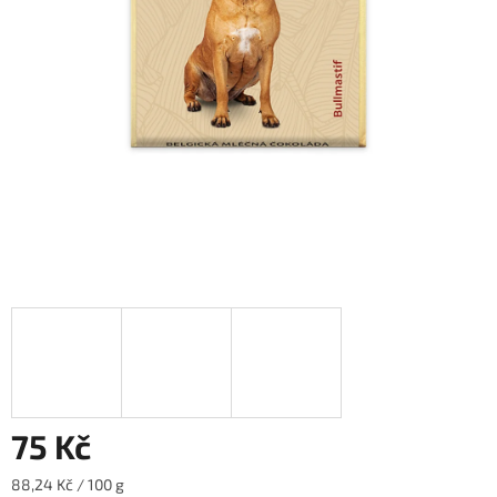
75 Kč
Měrná
88,24 Kč / 100 g