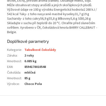
lecitin, E476), přírodní aroma (vanilín). Obsahuje mléko, sóju.
Může obsahovat stopy arašídů a jiných skořápkových plodů.
Výživové údaje ve 100 g výrobku Energetická hodnota2 268 kJ /
542 kcal Tuky- z toho nasycené mastné kyseliny31,7 g19 g
Sacharidy- z toho cukry56,9 g55,8 g Bílkoviny5,6 g Sůl0,26 g
Skladujte v suchu při teplotě do 20 °C. Chraňte před slunečním
světlem. Vyrobeno v ČR, čokoládová hmota BARRY CALLEBAUT -
Belgie.
Doplňkové parametry
Kategorie
:
Tabulkové čokolády
Záruka
:
2 roky
Hmotnost
:
0.085 kg
EAN
:
8594178010548
Čokoláda
:
mléčná
Hmotnost
:
85 g
Výrobce
:
Choco Pola
Z
á