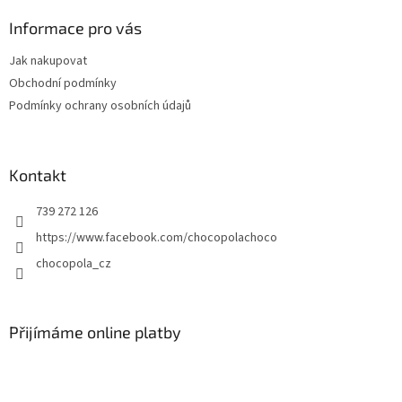
p
a
Informace pro vás
t
Jak nakupovat
í
Obchodní podmínky
Podmínky ochrany osobních údajů
Kontakt
739 272 126
https://www.facebook.com/chocopolachoco
chocopola_cz
Přijímáme online platby