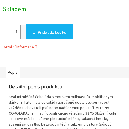
cena:
Skladem
Přidat do košíku
Detailní informace
Popis
Detailní popis produktu
Kvalitní mléčná čokoláda s motivem bullmastifa je oblíbeným
dárkem. Tato malá čokoláda zaručeně udělá velkou radost
každému chovateli psů nebo nadšenému pejskaři. MLÉČNÁ
ČOKOLÁDA, minimální obsah kakaové sušiny 32 % Složení: cukr,
kakaové máslo, sušené plnotučné mléko, kakaová hmota,
sušená syrovátka, bezvodý mléčný tuk, emulgátory (sójový