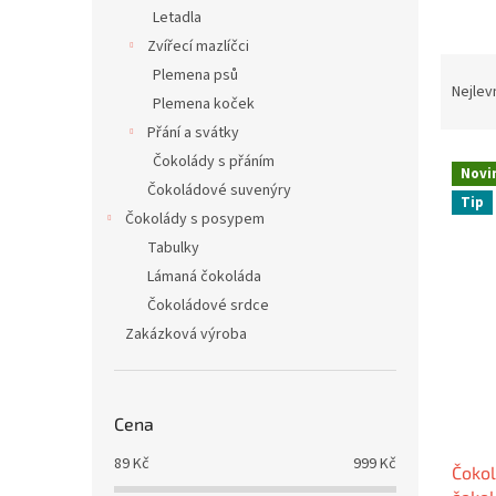
n
Letadla
e
Zvířecí mazlíčci
l
Ř
Plemena psů
a
Nejlev
Plemena koček
z
Přání a svátky
e
V
n
Čokolády s přáním
Novi
ý
í
Čokoládové suvenýry
Tip
p
p
Čokolády s posypem
i
r
Tabulky
s
o
Lámaná čokoláda
p
d
Čokoládové srdce
r
u
o
k
Zakázková výroba
d
t
u
ů
k
Cena
t
ů
89
Kč
999
Kč
Čoko