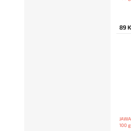
89 
JAWA
100 g