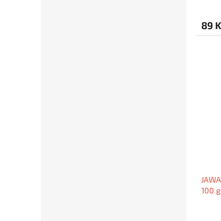
89 
JAWA 
100 g