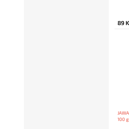
89 
JAWA 
100 g