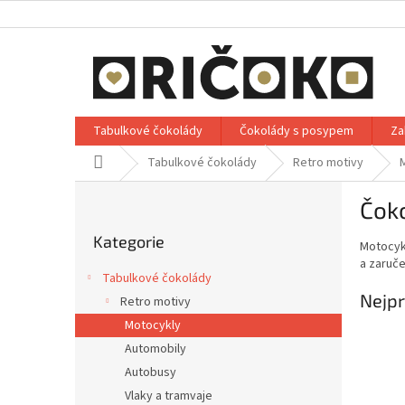
Přejít
na
obsah
Tabulkové čokolády
Čokolády s posypem
Za
Domů
Tabulkové čokolády
Retro motivy
P
Čok
o
Přeskočit
s
Kategorie
kategorie
Motocyk
t
a zaruče
r
Tabulkové čokolády
a
Nejpr
Retro motivy
n
Motocykly
n
í
Automobily
p
Autobusy
a
Vlaky a tramvaje