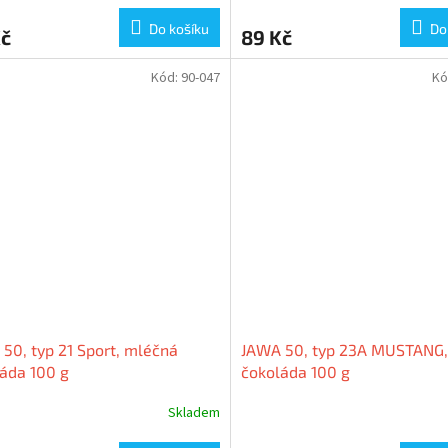
Do košíku
Do
Kč
89 Kč
Kód:
90-047
Kó
50, typ 21 Sport, mléčná
JAWA 50, typ 23A MUSTANG,
áda 100 g
čokoláda 100 g
Skladem