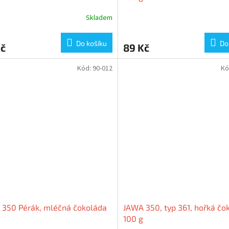
Skladem
Do košíku
Do
Kč
89 Kč
Kód:
90-012
Kó
 350 Pérák, mléčná čokoláda
JAWA 350, typ 361, hořká čo
100 g