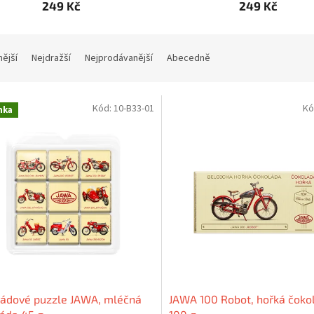
249 Kč
249 Kč
nější
Nejdražší
Nejprodávanější
Abecedně
Kód:
10-B33-01
Kó
nka
ládové puzzle JAWA, mléčná
JAWA 100 Robot, hořká čoko