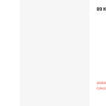
89 
JAWA 
čokol