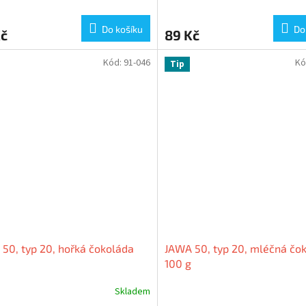
Do košíku
Do
Kč
89 Kč
Kód:
91-046
Kó
Tip
50, typ 20, hořká čokoláda
JAWA 50, typ 20, mléčná čo
100 g
Skladem