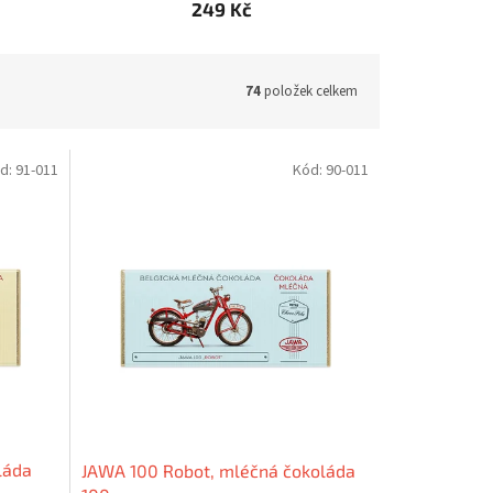
249 Kč
74
položek celkem
d:
91-011
Kód:
90-011
láda
JAWA 100 Robot, mléčná čokoláda