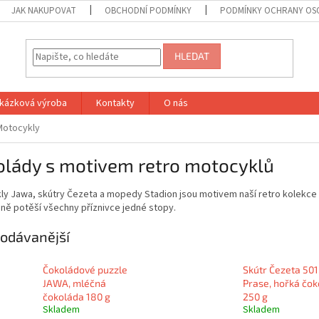
JAK NAKUPOVAT
OBCHODNÍ PODMÍNKY
PODMÍNKY OCHRANY OS
HLEDAT
kázková výroba
Kontakty
O nás
Motocykly
olády s motivem retro motocyklů
ly Jawa, skútry Čezeta a mopedy Stadion jsou motivem naší retro kolekce 
ně potěší všechny příznivce jedné stopy.
odávanější
Čokoládové puzzle
Skútr Čezeta 501
JAWA, mléčná
Prase, hořká čo
čokoláda 180 g
250 g
Skladem
Skladem