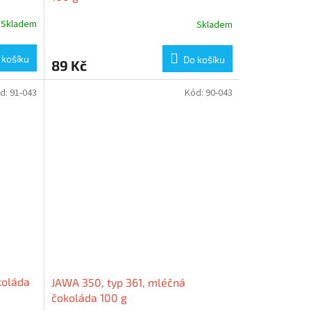
Skladem
Skladem
 košíku
Do košíku
89 Kč
d:
91-043
Kód:
90-043
koláda
JAWA 350, typ 361, mléčná
čokoláda 100 g