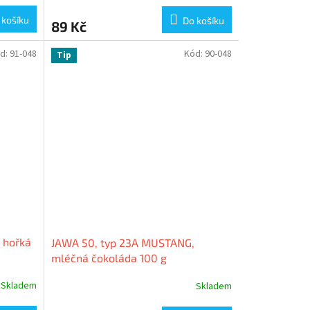
 košíku
Do košíku
89 Kč
d:
91-048
Kód:
90-048
Tip
 hořká
JAWA 50, typ 23A MUSTANG,
mléčná čokoláda 100 g
Skladem
Skladem