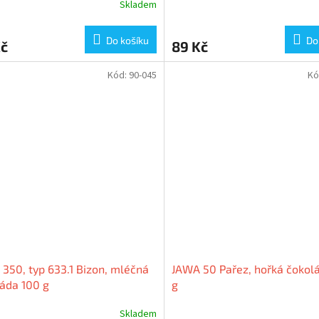
Skladem
Do košíku
Do
Kč
89 Kč
Kód:
90-045
Kó
350, typ 633.1 Bizon, mléčná
JAWA 50 Pařez, hořká čokol
áda 100 g
g
Skladem