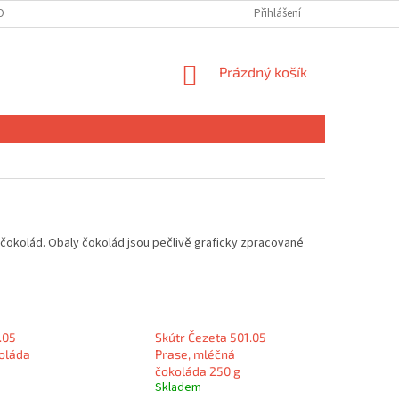
OBNÍCH ÚDAJŮ
Přihlášení
NÁKUPNÍ
Prázdný košík
KOŠÍK
čokolád. Obaly čokolád jsou pečlivě graficky zpracované
.05
Skútr Čezeta 501.05
koláda
Prase, mléčná
čokoláda 250 g
Skladem