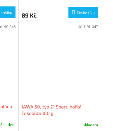
 košíku
Do košíku
89 Kč
d:
90-046
Kód:
91-047
koláda
JAWA 50, typ 21 Sport, hořká
čokoláda 100 g
Skladem
Skladem