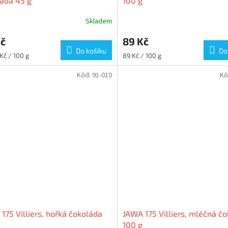
áda 45 g
100 g
Skladem
Kč
89 Kč
Do košíku
Do
Měrná
Kč / 100 g
89 Kč / 100 g
cena:
Kód:
91-010
Kó
175 Villiers, hořká čokoláda
JAWA 175 Villiers, mléčná č
100 g