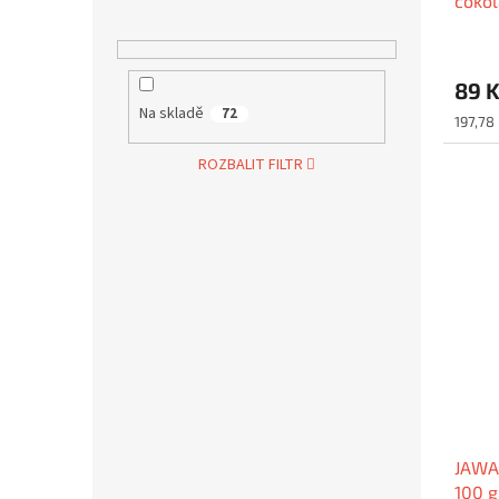
čokol
89 
Na skladě
72
Měrná
197,78 
cena:
ROZBALIT FILTR
JAWA 
100 g