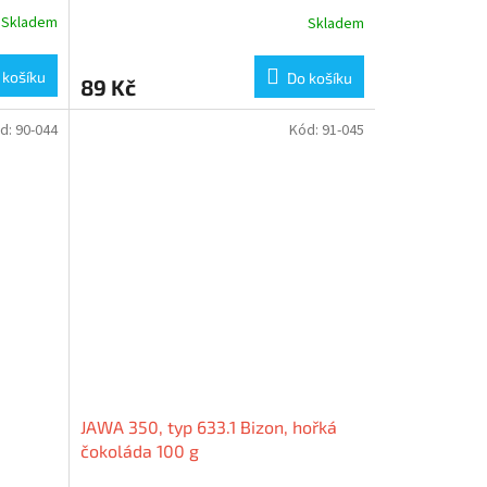
Skladem
Skladem
 košíku
Do košíku
89 Kč
d:
90-044
Kód:
91-045
JAWA 350, typ 633.1 Bizon, hořká
čokoláda 100 g