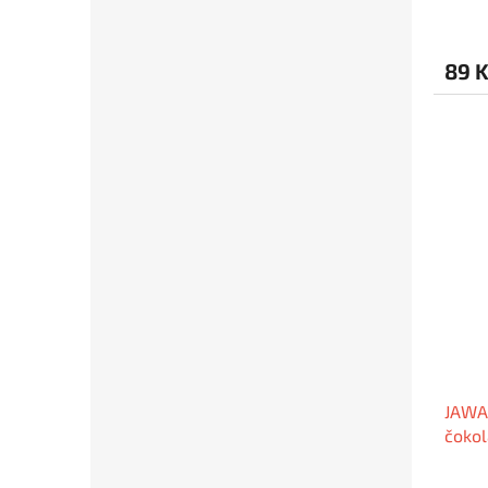
89 
JAWA 
čokol