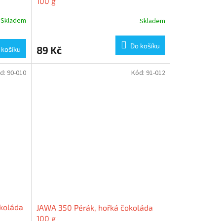
100 g
Skladem
Skladem
Do košíku
89 Kč
 košíku
d:
90-010
Kód:
91-012
okoláda
JAWA 350 Pérák, hořká čokoláda
100 g