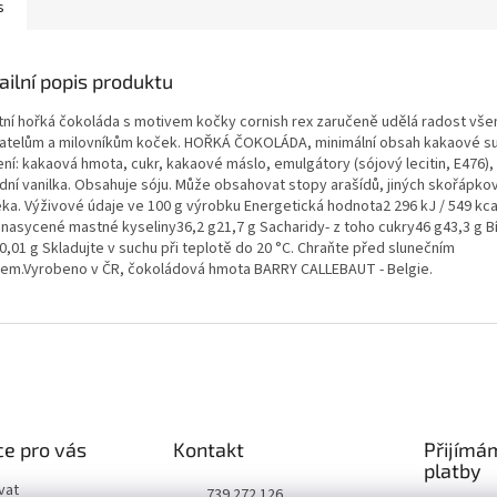
s
ailní popis produktu
itní hořká čokoláda s motivem kočky cornish rex zaručeně udělá radost vš
atelům a milovníkům koček. HOŘKÁ ČOKOLÁDA, minimální obsah kakaové s
ení: kakaová hmota, cukr, kakaové máslo, emulgátory (sójový lecitin, E476),
odní vanilka. Obsahuje sóju. Může obsahovat stopy arašídů, jiných skořápko
éka. Výživové údaje ve 100 g výrobku Energetická hodnota2 296 kJ / 549 kca
 nasycené mastné kyseliny36,2 g21,7 g Sacharidy- z toho cukry46 g43,3 g Bí
0,01 g Skladujte v suchu při teplotě do 20 °C. Chraňte před slunečním
lem.Vyrobeno v ČR, čokoládová hmota BARRY CALLEBAUT - Belgie.
e pro vás
Kontakt
Přijímá
platby
vat
739 272 126