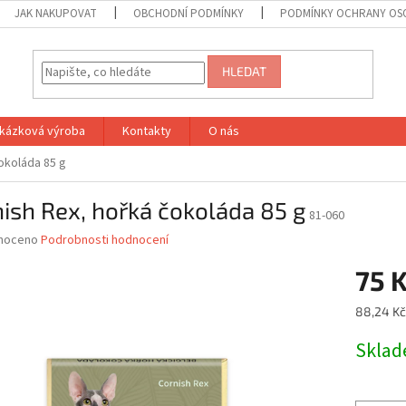
JAK NAKUPOVAT
OBCHODNÍ PODMÍNKY
PODMÍNKY OCHRANY OS
HLEDAT
kázková výroba
Kontakty
O nás
okoláda 85 g
ish Rex, hořká čokoláda 85 g
81-060
né
noceno
Podrobnosti hodnocení
ní
75 
u
Měrná
88,24 Kč
cena:
Skla
ek.