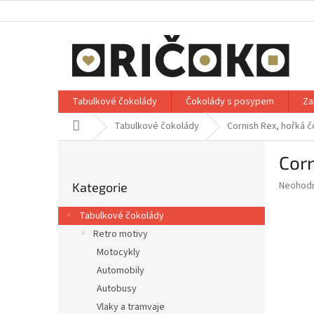
Přejít
na
obsah
Tabulkové čokolády
Čokolády s posypem
Za
Domů
Tabulkové čokolády
Cornish Rex, hořká č
P
Corn
o
Přeskočit
s
Průměr
Neohod
Kategorie
kategorie
t
hodnoce
r
produkt
Tabulkové čokolády
a
je
Retro motivy
0,0
n
z
Motocykly
n
5
í
Automobily
hvězdič
p
Autobusy
a
Vlaky a tramvaje