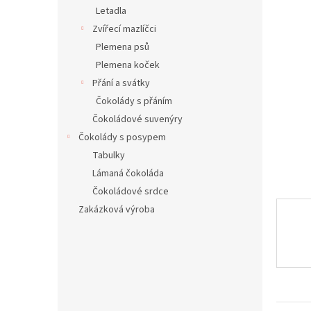
n
Letadla
e
Zvířecí mazlíčci
l
Plemena psů
Plemena koček
Přání a svátky
Čokolády s přáním
Čokoládové suvenýry
Čokolády s posypem
Tabulky
Lámaná čokoláda
Čokoládové srdce
Zakázková výroba