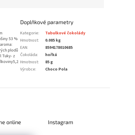
Doplňkové parametry
em
Kategorie
:
Tabulkové čokolády
ušiny 53 %
Hmotnost
:
0.085 kg
 aroma:
EAN
:
8594178010685
vých plodů
Čokoláda
:
hořká
l Tuky- z
lkoviny5,2
Hmotnost
:
85 g
Výrobce
:
Choco Pola
me online
Instagram