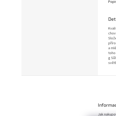
Popi
Det
Kval
chov
Slož
přír
a ml
toho
g Sůl
svět
Z
á
p
a
t
Informac
í
Jak nakupo