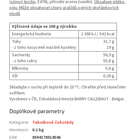
(
sójový lecitin
, E476), přírodní aroma (vanilín).
Obsahuje mléko,
sóju. Může obsahovat stopy arašídů a jiných skořápkových
plodů
.
Výživové údaje ve 100 g výrobku
Energetická hodnota
2 268 kJ / 542 kcal
Tuky
31,7 g
- z toho nasycené mastné kyseliny
19 g
Sacharidy
56,9 g
- z toho cukry
55,8 g
Bílkoviny
5,6 g
Sůl
0,26 g
Skladujte v suchu při teplotě do 20 °C. Chraňte před slunečním
světlem.
Vyrobeno v ČR, čokoládová hmota BARRY CALLEBAUT - Belgie.
Doplňkové parametry
Kategorie
:
Tabulkové čokolády
Hmotnost
:
0.1 kg
EAN
:
8594178014546