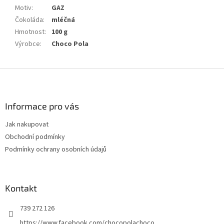
Motiv
:
GAZ
Čokoláda
:
mléčná
Hmotnost
:
100 g
Výrobce
:
Choco Pola
Z
á
p
a
Informace pro vás
t
Jak nakupovat
í
Obchodní podmínky
Podmínky ochrany osobních údajů
Kontakt
739 272 126
https://www.facebook.com/chocopolachoco