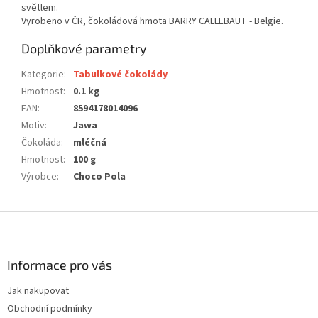
světlem.
Vyrobeno v ČR, čokoládová hmota BARRY CALLEBAUT - Belgie.
Doplňkové parametry
Kategorie
:
Tabulkové čokolády
Hmotnost
:
0.1 kg
EAN
:
8594178014096
Motiv
:
Jawa
Čokoláda
:
mléčná
Hmotnost
:
100 g
Výrobce
:
Choco Pola
Z
á
p
a
Informace pro vás
t
Jak nakupovat
í
Obchodní podmínky