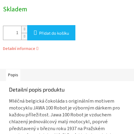
Měrná
Skladem
cena:
Přidat do košíku
Detailní informace
Popis
Detailní popis produktu
Mléčná belgická čokoláda s originálním motivem
motocyklu JAWA 100 Robot je výborným dárkem pro
každou příležitost. Jawa 100 Robot je vzduchem
chlazený jednoválcový malý motocykl, poprvé
představený v březnu roku 1937 na Pražském