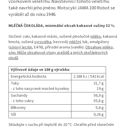
vzorkovém veletrhu. Návštěvníci tohoto veletrhu
také navrhli jeho jméno. Motocykl JAWA 100 Robot se
vyráběl až do roku 1946.
MLÉČNÁ ČOKOLÁDA, minimální obsah kakaové sušiny 32 %.
Složení: cukr, kakaové máslo, sušené plnotučné
mléko
, kakaová
hmota, sušená
syrovátka
, bezvodý
mléčný
tuk, emulgátory
(
sójový lecitin
, E476), přírodní aroma (vanilín).
Obsahuje mléko,
sóju. Může obsahovat stopy arašídů a jiných skořápkových
plodů
.
Výživové údaje ve 100 g výrobku
Energetická hodnota
2 268 kJ / 542 kcal
Tuky
31,7 g
- z toho nasycené mastné kyseliny
19 g
Sacharidy
56,9 g
- z toho cukry
55,8 g
Bílkoviny
5,6 g
Sůl
0,26 g
Skladujte v suchu při teplotě do 20 °C. Chraňte před slunečním