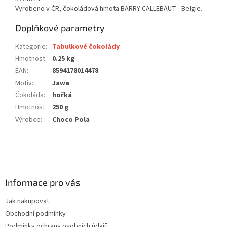
Vyrobeno v ČR, čokoládová hmota BARRY CALLEBAUT - Belgie.
Doplňkové parametry
Kategorie
:
Tabulkové čokolády
Hmotnost
:
0.25 kg
EAN
:
8594178014478
Motiv
:
Jawa
Čokoláda
:
hořká
Hmotnost
:
250 g
Výrobce
:
Choco Pola
Z
á
p
a
Informace pro vás
t
Jak nakupovat
í
Obchodní podmínky
Podmínky ochrany osobních údajů