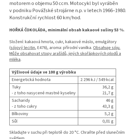
motorem o objemu 50 ccm. Motocykl byl vyráběn
v podniku Povážské strojárne n.p. v letech 1966–1980.
Konstrukční rychlost 60 km/hod.
HOŘKÁ ČOKOLÁDA, minimální obsah kakaové sušiny 53 %.
Složení: kakaová hmota, cukr, kakaové máslo, emulgátory
(
sójový lecitin
, E476), aroma: přírodní vanilka.
Obsahuje sóju.
Může obsahovat stopy arašídů, jiných skořápkových plodů a
mléka
.
Výživové údaje ve 100 g výrobku
Energetická hodnota
2 296 kJ / 549 kcal
Tuky
36,2 g
- z toho nasycené mastné kyseliny
21,7 g
Sacharidy
46 g
- z toho cukry
43,3 g
Bílkoviny
5,2 g
Sůl
0,01 g
Skladujte v suchu při teplotě do 20 °C. Chraňte před slunečním
světlem.