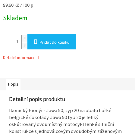
Měrná
99,60 Kč / 100 g
cena:
Skladem
Přidat do košíku
Detailní informace
Popis
Detailní popis produktu
Ikonický Pionýr - Jawa 50, typ 20 na obalu hořké
belgické čokolády. Jawa 50 typ 20 je lehký
oskútrovaný dvoumístný motocykl lehké silniční
konstrukce s jednoválcovým dvoudobým zážehovým