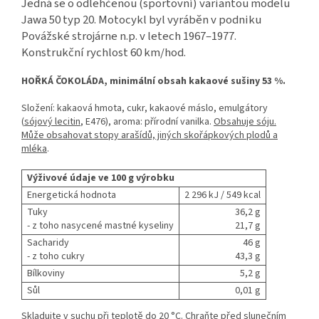
Jedná se o odlehčenou (sportovní) variantou modelu
Jawa 50 typ 20. Motocykl byl vyráběn v podniku
Povážské strojárne n.p. v letech 1967–1977.
Konstrukční rychlost 60 km/hod.
HOŘKÁ ČOKOLÁDA, minimální obsah kakaové sušiny 53 %.
Složení: kakaová hmota, cukr, kakaové máslo, emulgátory
(
sójový lecitin
, E476), aroma: přírodní vanilka.
Obsahuje sóju.
Může obsahovat stopy arašídů, jiných skořápkových plodů a
mléka
.
Výživové údaje ve 100 g výrobku
Energetická hodnota
2 296 kJ / 549 kcal
Tuky
36,2 g
- z toho nasycené mastné kyseliny
21,7 g
Sacharidy
46 g
- z toho cukry
43,3 g
Bílkoviny
5,2 g
Sůl
0,01 g
Skladujte v suchu při teplotě do 20 °C. Chraňte před slunečním