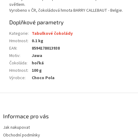
světlem.
Vyrobeno v ČR, čokoládová hmota BARRY CALLEBAUT - Belgie.
Doplňkové parametry
Kategorie
:
Tabulkové čokolády
Hmotnost
:
0.1 kg
EAN
:
8594178013938
Motiv
:
Jawa
Čokoláda
:
hořká
Hmotnost
:
100 g
Výrobce
:
Choco Pola
Z
á
p
a
Informace pro vás
t
Jak nakupovat
í
Obchodní podmínky