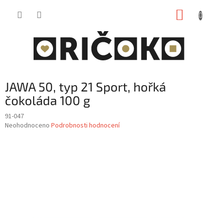
Přejít
NÁKUP
na
obsah
KOŠÍK
JAWA 50, typ 21 Sport, hořká
čokoláda 100 g
91-047
Průměrné
Neohodnoceno
Podrobnosti hodnocení
hodnocení
produktu
je
0,0
z
5
hvězdiček.