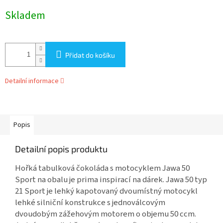
Měrná
Skladem
cena:
Přidat do košíku
Detailní informace
Popis
Detailní popis produktu
Hořká tabulková čokoláda s motocyklem Jawa 50
Sport na obalu je prima inspirací na dárek. Jawa 50 typ
21 Sport je lehký kapotovaný dvoumístný motocykl
lehké silniční konstrukce s jednoválcovým
dvoudobým zážehovým motorem o objemu 50 ccm.