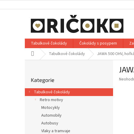
Přejít
na
obsah
Tabulkové čokolády
Čokolády s posypem
Za
Domů
Tabulkové čokolády
JAWA 500 OHV, hořká
P
JAW
o
Přeskočit
s
Průměr
Neohod
Kategorie
kategorie
t
hodnoce
r
produkt
Tabulkové čokolády
a
je
Retro motivy
0,0
n
z
Motocykly
n
5
í
Automobily
hvězdič
p
Autobusy
a
Vlaky a tramvaje