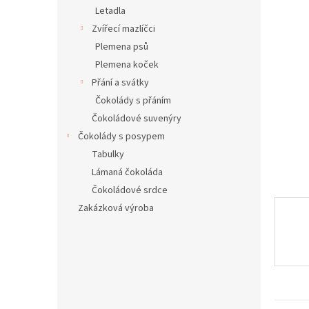
n
Letadla
e
Zvířecí mazlíčci
l
Plemena psů
Plemena koček
Přání a svátky
Čokolády s přáním
Čokoládové suvenýry
Čokolády s posypem
Tabulky
Lámaná čokoláda
Čokoládové srdce
Zakázková výroba