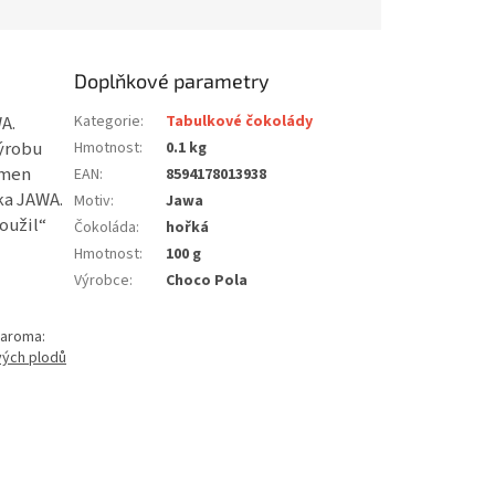
Doplňkové parametry
A.
Kategorie
:
Tabulkové čokolády
výrobu
Hmotnost
:
0.1 kg
smen
EAN
:
8594178013938
ka JAWA.
Motiv
:
Jawa
oužil“
Čokoláda
:
hořká
Hmotnost
:
100 g
Výrobce
:
Choco Pola
, aroma:
vých plodů