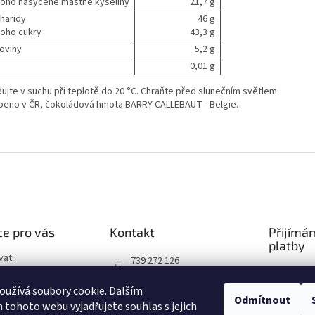
 toho nasycené mastné kyseliny
21,7 g
haridy
46 g
 toho cukry
43,3 g
koviny
5,2 g
0,01 g
dujte v suchu při teplotě do 20 °C. Chraňte před slunečním světlem.
beno v ČR, čokoládová hmota BARRY CALLEBAUT - Belgie.
e pro vás
Kontakt
Přijímá
platby
vat
739 272 126
podmínky
https://www.facebook.co
užívá soubory cookie. Dalším
chrany osobních
m/chocopolachoco
Odmítnout
tohoto webu vyjadřujete souhlas s jejich
chocopola_cz