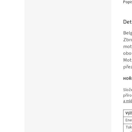
Popi
Det
Bel
Zbro
mot
obo
Mot
přez
HOŘK
Slož
příro
a ml
Výž
Ene
Tuk