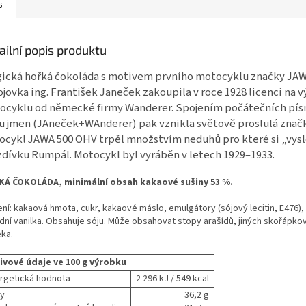
s
ailní popis produktu
gická hořká čokoláda s motivem prvního motocyklu značky JAW
jovka ing. František Janeček zakoupila v roce 1928 licenci na 
ocyklu od německé firmy Wanderer. Spojením počátečních pí
u jmen (JAneček+WAnderer) pak vznikla světově proslulá znač
ocykl JAWA 500 OHV trpěl množstvím neduhů pro které si „vysl
dívku Rumpál. Motocykl byl vyráběn v letech 1929–1933.
Á ČOKOLÁDA, minimální obsah kakaové sušiny 53 %.
ení: kakaová hmota, cukr, kakaové máslo, emulgátory (
sójový lecitin
, E476)
dní vanilka.
Obsahuje sóju. Může obsahovat stopy arašídů, jiných skořápko
éka
.
ivové údaje ve 100 g výrobku
rgetická hodnota
2 296 kJ / 549 kcal
y
36,2 g