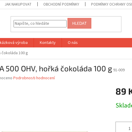
JAK NAKUPOVAT
OBCHODNÍ PODMÍNKY
PODMÍNKY OCHRANY OS
HLEDAT
kázková výroba
Kontakty
O nás
 čokoláda 100 g
A 500 OHV, hořká čokoláda 100 g
91-009
né
noceno
Podrobnosti hodnocení
ní
89 
u
Měrná
Skla
cena:
ek.