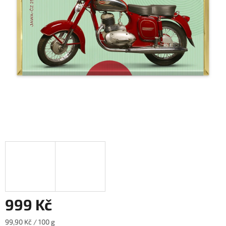
999 Kč
Měrná
99,90 Kč / 100 g