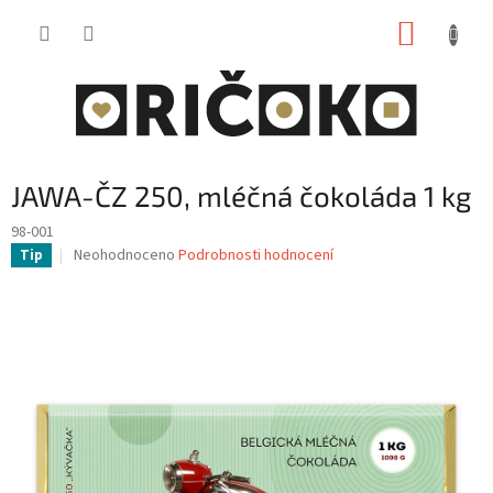
Přejít
NÁKUP
na
obsah
KOŠÍK
JAWA-ČZ 250, mléčná čokoláda 1 kg
98-001
Průměrné
Neohodnoceno
Podrobnosti hodnocení
Tip
hodnocení
produktu
je
0,0
z
5
hvězdiček.