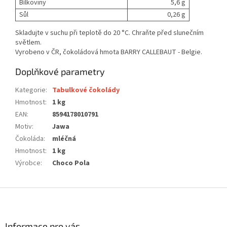
Bílkoviny
5,6 g
Sůl
0,26 g
Skladujte v suchu při teplotě do 20 °C. Chraňte před slunečním
světlem.
Vyrobeno v ČR, čokoládová hmota BARRY CALLEBAUT - Belgie.
Doplňkové parametry
Kategorie
:
Tabulkové čokolády
Hmotnost
:
1 kg
EAN
:
8594178010791
Motiv
:
Jawa
Čokoláda
:
mléčná
Hmotnost
:
1 kg
Výrobce
:
Choco Pola
Z
á
p
a
Informace pro vás