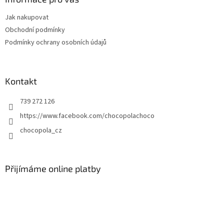
t
Jak nakupovat
í
Obchodní podmínky
Podmínky ochrany osobních údajů
Kontakt
739 272 126
https://www.facebook.com/chocopolachoco
chocopola_cz
Přijímáme online platby