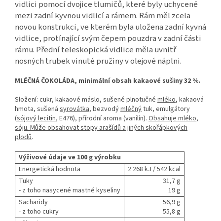
vidlici pomocí dvojice tlumičů, které byly uchycené
mezi zadní kyvnou vidlicí a rámem. Rám měl zcela
novou konstrukci, ve kterém byla uložena zadní kyvná
vidlice, protínající svým čepem pouzdra v zadní části
rámu. Přední teleskopická vidlice měla uvnitř
nosných trubek vinuté pružiny v olejové náplni.
MLÉČNÁ ČOKOLÁDA, minimální obsah kakaové sušiny 32 %.
Složení: cukr, kakaové máslo, sušené plnotučné
mléko
, kakaová
hmota, sušená
syrovátka
, bezvodý
mléčný
tuk, emulgátory
(
sójový lecitin
, E476), přírodní aroma (vanilín).
Obsahuje mléko,
sóju. Může obsahovat stopy arašídů a jiných skořápkových
plodů
.
Výživové údaje ve 100 g výrobku
Energetická hodnota
2 268 kJ / 542 kcal
Tuky
31,7 g
- z toho nasycené mastné kyseliny
19 g
Sacharidy
56,9 g
- z toho cukry
55,8 g