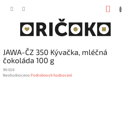
Přejít
NÁKUP
na
obsah
KOŠÍK
JAWA-ČZ 350 Kývačka, mléčná
čokoláda 100 g
90-016
Průměrné
Neohodnoceno
Podrobnosti hodnocení
hodnocení
produktu
je
0,0
z
5
hvězdiček.