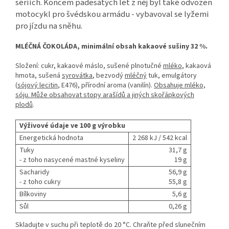
sériích. Koncem padesátých let z něj byl také odvozen
motocykl pro švédskou armádu - vybavoval se lyžemi
pro jízdu na sněhu.
MLÉČNÁ ČOKOLÁDA, minimální obsah kakaové sušiny 32 %.
Složení: cukr, kakaové máslo, sušené plnotučné
mléko
, kakaová
hmota, sušená
syrovátka
, bezvodý
mléčný
tuk, emulgátory
(
sójový lecitin
, E476), přírodní aroma (vanilín).
Obsahuje mléko,
sóju. Může obsahovat stopy arašídů a jiných skořápkových
plodů
.
Výživové údaje ve 100 g výrobku
Energetická hodnota
2 268 kJ / 542 kcal
Tuky
31,7 g
- z toho nasycené mastné kyseliny
19 g
Sacharidy
56,9 g
- z toho cukry
55,8 g
Bílkoviny
5,6 g
Sůl
0,26 g
Skladujte v suchu při teplotě do 20 °C. Chraňte před slunečním