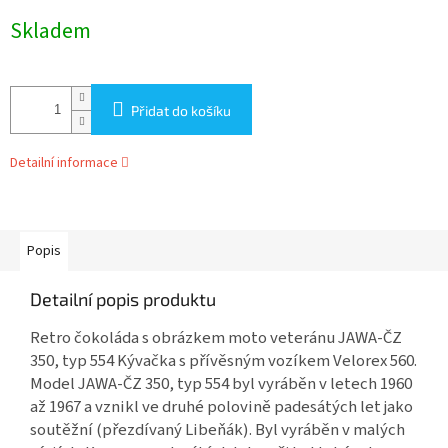
Měrná
Skladem
cena:
Přidat do košíku
Detailní informace
Popis
Detailní popis produktu
Retro čokoláda s obrázkem moto veteránu JAWA-ČZ
350, typ 554 Kývačka s přívěsným vozíkem Velorex 560.
Model JAWA-ČZ 350, typ 554 byl vyráběn v letech 1960
až 1967 a vznikl ve druhé polovině padesátých let jako
soutěžní (přezdívaný Libeňák). Byl vyráběn v malých