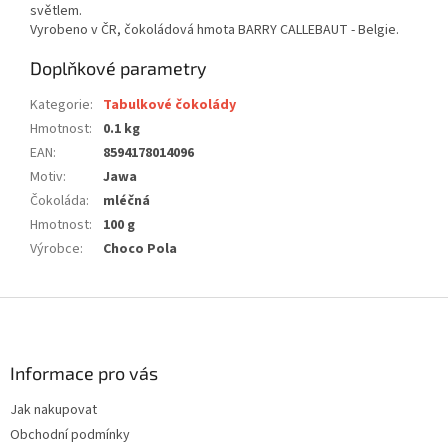
světlem.
Vyrobeno v ČR, čokoládová hmota BARRY CALLEBAUT - Belgie.
Doplňkové parametry
Kategorie
:
Tabulkové čokolády
Hmotnost
:
0.1 kg
EAN
:
8594178014096
Motiv
:
Jawa
Čokoláda
:
mléčná
Hmotnost
:
100 g
Výrobce
:
Choco Pola
Z
á
p
a
Informace pro vás
t
Jak nakupovat
í
Obchodní podmínky