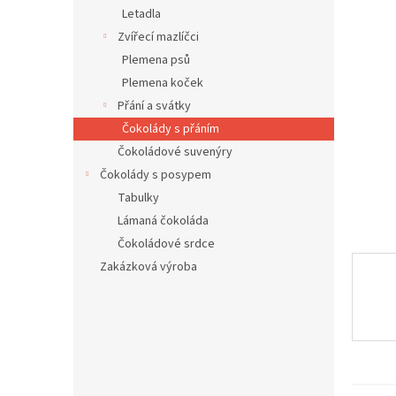
n
Letadla
e
Zvířecí mazlíčci
l
Plemena psů
Plemena koček
Přání a svátky
Čokolády s přáním
Čokoládové suvenýry
Čokolády s posypem
Tabulky
Lámaná čokoláda
Čokoládové srdce
Zakázková výroba