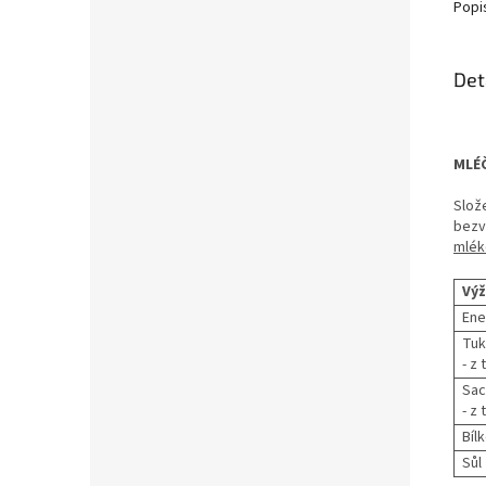
Popi
Det
MLÉČ
Slož
bez
mlék
Výž
Ene
Tuk
- z
Sac
- z
Bíl
Sůl