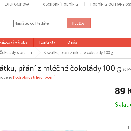
JAK NAKUPOVAT
OBCHODNÍ PODMÍNKY
PODMÍNKY OCHRANY OS
HLEDAT
kázková výroba
Kontakty
O nás
Čokolády s přáním
K svátku, přání z mléčné čokolády 100 g
átku, přání z mléčné čokolády 100 g
90-P
né
noceno
Podrobnosti hodnocení
ní
89 
u
Měrná
Skla
cena:
ek.