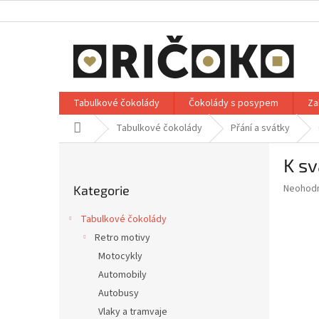
Přejít
na
obsah
Tabulkové čokolády
Čokolády s posypem
Za
Domů
Tabulkové čokolády
Přání a svátky
P
K sv
o
Přeskočit
s
Průměr
Neohod
Kategorie
kategorie
t
hodnoce
r
produkt
Tabulkové čokolády
a
je
Retro motivy
0,0
n
z
Motocykly
n
5
í
Automobily
hvězdič
p
Autobusy
a
Vlaky a tramvaje