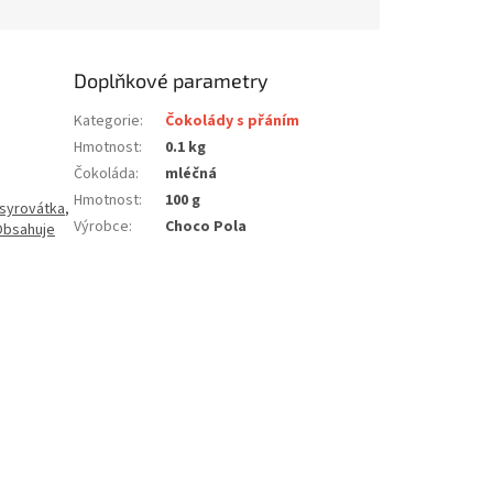
Doplňkové parametry
Kategorie
:
Čokolády s přáním
Hmotnost
:
0.1 kg
Čokoláda
:
mléčná
Hmotnost
:
100 g
syrovátka
,
Výrobce
:
Choco Pola
Obsahuje