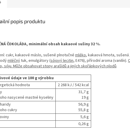
s
ailní popis produktu
NÁ ČOKOLÁDA, minimální obsah kakaové sušiny 32 %.
ení: cukr, kakaové máslo, sušené plnotučné
mléko
, kakaová hmota, sušená
vodý
mléčný
tuk, emulgátory (
sójový lecitin
, E476), přírodní aroma (vanilín).
o, sóju. Může obsahovat stopy arašídů a jiných skořápkových plodů
.
ivové údaje ve 100 g výrobku
rgetická hodnota
2 268 kJ / 542 kcal
y
31,7 g
 toho nasycené mastné kyseliny
19 g
haridy
56,9 g
 toho cukry
55,8 g
koviny
5,6 g
0,26 g