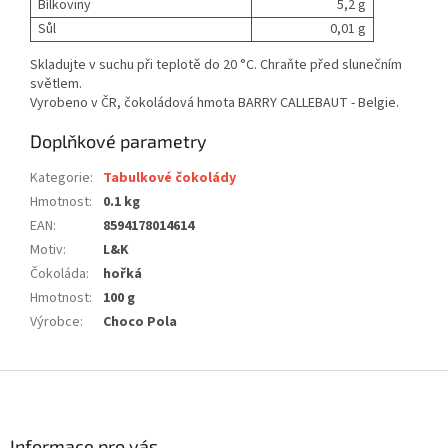
Bílkoviny
5,2 g
Sůl
0,01 g
Skladujte v suchu při teplotě do 20 °C. Chraňte před slunečním
světlem.
Vyrobeno v ČR, čokoládová hmota BARRY CALLEBAUT - Belgie.
Doplňkové parametry
Kategorie
:
Tabulkové čokolády
Hmotnost
:
0.1 kg
EAN
:
8594178014614
Motiv
:
L&K
Čokoláda
:
hořká
Hmotnost
:
100 g
Výrobce
:
Choco Pola
Z
á
p
a
Informace pro vás