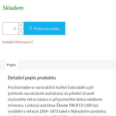
Měrná
Skladem
cena:
Přidat do košíku
Detailní informace
Popis
Detailní popis produktu
Pochutnejte si na kvalitní hořké čokoládě a při
pohledu na obrázek autobusu na přední straně
stylového retro obalu si připomeňte dobu nedávno
minulou. Linkový autobus Škoda 706 RTO CAR byl
vyráběn v letech 1959–1973 také v Národním podniku