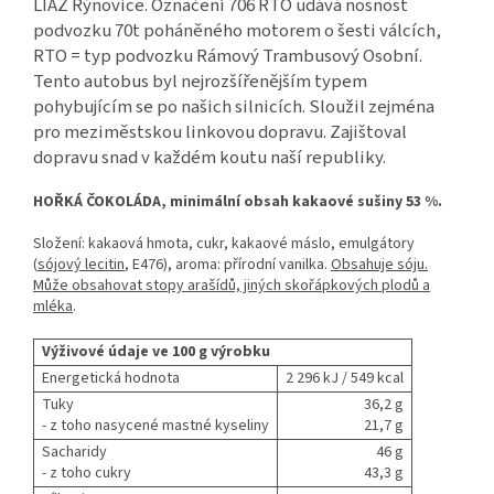
LIAZ Rýnovice. Označení 706 RTO udává nosnost
podvozku 70t poháněného motorem o šesti válcích,
RTO = typ podvozku Rámový Trambusový Osobní.
Tento autobus byl nejrozšířenějším typem
pohybujícím se po našich silnicích. Sloužil zejména
pro meziměstskou linkovou dopravu. Zajištoval
dopravu snad v každém koutu naší republiky.
HOŘKÁ ČOKOLÁDA, minimální obsah kakaové sušiny 53 %.
Složení: kakaová hmota, cukr, kakaové máslo, emulgátory
(
sójový lecitin
, E476), aroma: přírodní vanilka.
Obsahuje sóju.
Může obsahovat stopy arašídů, jiných skořápkových plodů a
mléka
.
Výživové údaje ve 100 g výrobku
Energetická hodnota
2 296 kJ / 549 kcal
Tuky
36,2 g
- z toho nasycené mastné kyseliny
21,7 g
Sacharidy
46 g
- z toho cukry
43,3 g