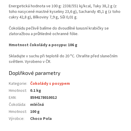
Energetická hodnota ve 100 g: 2338/551 kj/kcal, Tuky 38,2 g (z
toho nasycené mastné kyseliny 23,6 g), Sacharidy 45,1 g (z toho
cukry 42,8 g), Bílkoviny 7,9 g, Sůl 0,01 g.
Čokoládu pečlivě balíme do dvoudílné luxusní krabičky se
zlatoražbou a průhledné ochranné fólie.
Hmotnost čokolády a posypu: 106 g
Skladujte v suchu při teplotě do 20 °C. Chraňte před slunečním
světlem. Vyrobeno v ČR.
Doplňkové parametry
Kategorie
:
Čokolády s posypem
Hmotnost
:
0.1 kg
EAN
:
8594178010012
Čokoláda
:
mléčná
Hmotnost
:
100 g
Výrobce
:
Choco Pola