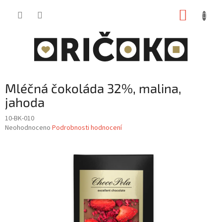
Přejít
NÁKUP
na
obsah
KOŠÍK
Mléčná čokoláda 32%, malina,
jahoda
10-BK-010
Průměrné
Neohodnoceno
Podrobnosti hodnocení
hodnocení
produktu
je
0,0
z
5
hvězdiček.