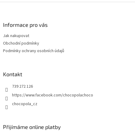
Z
á
p
a
Informace pro vás
t
Jak nakupovat
í
Obchodní podmínky
Podmínky ochrany osobních údajů
Kontakt
739 272 126
https://www.facebook.com/chocopolachoco
chocopola_cz
Přijímáme online platby