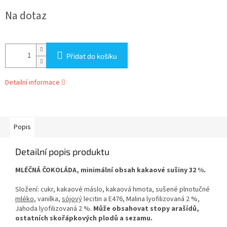
Měrná
Na dotaz
cena:
Přidat do košíku
Detailní informace
Popis
Detailní popis produktu
MLÉČNÁ ČOKOLÁDA, minimální obsah kakaové sušiny 32 %.
Složení: cukr, kakaové máslo, kakaová hmota, sušené plnotučné
mléko
, vanilka,
sójový
lecitin a E476, Malina lyofilizovaná 2 %,
Jahoda lyofilizovaná 2 %.
Může obsahovat stopy arašídů,
ostatních skořápkových plodů a sezamu.