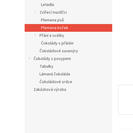
n
Letadla
e
Zvířecí mazlíčci
l
Plemena psů
Plemena koček
Přání a svátky
Čokolády s přáním
Čokoládové suvenýry
Čokolády s posypem
Tabulky
Lámaná čokoláda
Čokoládové srdce
Zakázková výroba