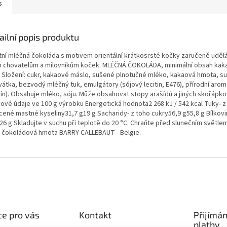
s
ailní popis produktu
itní mléčná čokoláda s motivem orientální krátkosrsté kočky zaručeně uděl
 chovatelům a milovníkům koček. MLÉČNÁ ČOKOLÁDA, minimální obsah kak
 Složení: cukr, kakaové máslo, sušené plnotučné mléko, kakaová hmota, s
vátka, bezvodý mléčný tuk, emulgátory (sójový lecitin, E476), přírodní arom
ilín). Obsahuje mléko, sóju. Může obsahovat stopy arašídů a jiných skořápk
vové údaje ve 100 g výrobku Energetická hodnota2 268 kJ / 542 kcal Tuky- z
cené mastné kyseliny31,7 g19 g Sacharidy- z toho cukry56,9 g55,8 g Bílkovi
,26 g Skladujte v suchu při teplotě do 20 °C. Chraňte před slunečním světl
, čokoládová hmota BARRY CALLEBAUT - Belgie.
e pro vás
Kontakt
Přijímá
platby