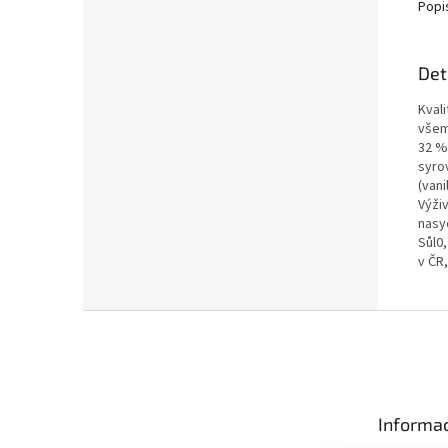
Popi
Det
Kval
všem
32 %
syro
(van
Výži
nasy
Sůl0
v ČR
Z
á
p
a
t
Informac
í