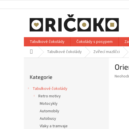
Přejít
na
obsah
Tabulkové čokolády
Čokolády s posypem
Za
Domů
Tabulkové čokolády
Zvířecí mazlíčci
P
Orie
o
Přeskočit
s
Průměr
Neohod
Kategorie
kategorie
t
hodnoce
r
produkt
Tabulkové čokolády
a
je
Retro motivy
0,0
n
z
Motocykly
n
5
í
Automobily
hvězdič
p
Autobusy
a
Vlaky a tramvaje