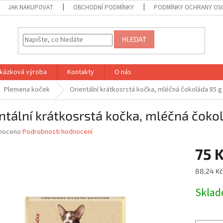
JAK NAKUPOVAT
OBCHODNÍ PODMÍNKY
PODMÍNKY OCHRANY OS
HLEDAT
kázková výroba
Kontakty
O nás
Plemena koček
Orientální krátkosrstá kočka, mléčná čokoláda 85 g
ntální krátkosrstá kočka, mléčná čoko
né
noceno
Podrobnosti hodnocení
ní
75 
u
Měrná
88,24 Kč
cena:
Skla
ek.