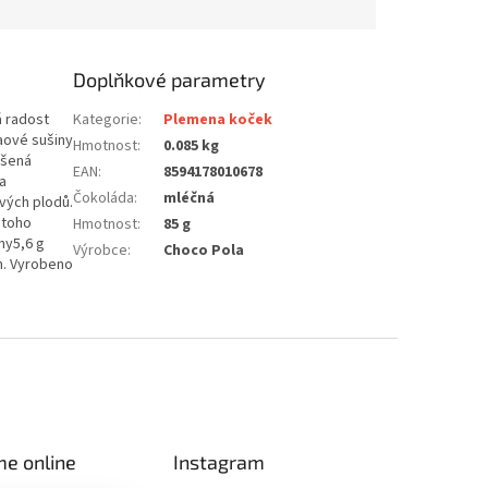
Doplňkové parametry
á radost
Kategorie
:
Plemena koček
aové sušiny
Hmotnost
:
0.085 kg
ušená
EAN
:
8594178010678
a
Čokoláda
:
mléčná
ových plodů.
 toho
Hmotnost
:
85 g
ny5,6 g
Výrobce
:
Choco Pola
em. Vyrobeno
me online
Instagram