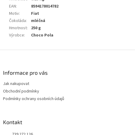
EAN
:
8594178014782
Motiv
:
Fiat
Čokoláda
:
mléčná
Hmotnost
:
250 g
Výrobce
:
Choco Pola
Z
á
p
a
Informace pro vás
t
Jak nakupovat
í
Obchodní podmínky
Podmínky ochrany osobních údajů
Kontakt
739 272 126