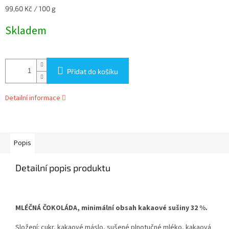
Měrná
99,60 Kč / 100 g
cena:
Skladem
Přidat do košíku
Detailní informace
Popis
Detailní popis produktu
MLÉČNÁ ČOKOLÁDA, minimální obsah kakaové sušiny 32 %.
Složení: cukr, kakaové máslo, sušené plnotučné
mléko
, kakaová