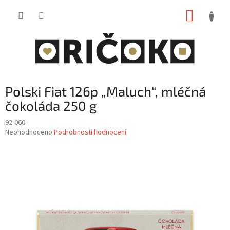
Přejít
NÁKUP
na
obsah
KOŠÍK
Polski Fiat 126p „Maluch“, mléčná
čokoláda 250 g
92-060
Průměrné
Neohodnoceno
Podrobnosti hodnocení
hodnocení
produktu
je
0,0
z
5
hvězdiček.