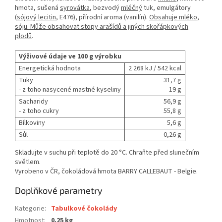
hmota, sušená
syrovátka
, bezvodý
mléčný
tuk, emulgátory
(
sójový lecitin
, E476), přírodní aroma (vanilín).
Obsahuje mléko,
sóju. Může obsahovat stopy arašídů a jiných skořápkových
plodů
.
Výživové údaje ve 100 g výrobku
Energetická hodnota
2 268 kJ / 542 kcal
Tuky
31,7 g
- z toho nasycené mastné kyseliny
19 g
Sacharidy
56,9 g
- z toho cukry
55,8 g
Bílkoviny
5,6 g
Sůl
0,26 g
Skladujte v suchu při teplotě do 20 °C. Chraňte před slunečním
světlem.
Vyrobeno v ČR, čokoládová hmota BARRY CALLEBAUT - Belgie.
Doplňkové parametry
Kategorie
:
Tabulkové čokolády
Hmotnost
:
0.25 kg