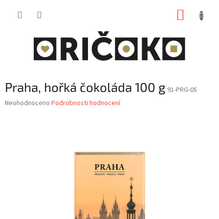
Přejít
NÁKUP
na
obsah
KOŠÍK
Praha, hořká čokoláda 100 g
91-PRG-05
Průměrné
Neohodnoceno
Podrobnosti hodnocení
hodnocení
produktu
je
0,0
z
5
hvězdiček.