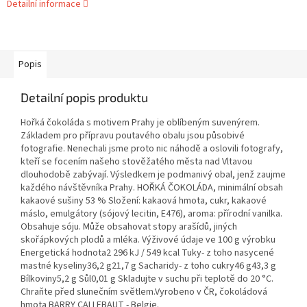
Detailní informace
Popis
Detailní popis produktu
Hořká čokoláda s motivem Prahy je oblíbeným suvenýrem.
Základem pro přípravu poutavého obalu jsou působivé
fotografie. Nenechali jsme proto nic náhodě a oslovili fotografy,
kteří se focením našeho stověžatého města nad Vltavou
dlouhodobě zabývají. Výsledkem je podmanivý obal, jenž zaujme
každého návštěvníka Prahy. HOŘKÁ ČOKOLÁDA, minimální obsah
kakaové sušiny 53 % Složení: kakaová hmota, cukr, kakaové
máslo, emulgátory (sójový lecitin, E476), aroma: přírodní vanilka.
Obsahuje sóju. Může obsahovat stopy arašídů, jiných
skořápkových plodů a mléka. Výživové údaje ve 100 g výrobku
Energetická hodnota2 296 kJ / 549 kcal Tuky- z toho nasycené
mastné kyseliny36,2 g21,7 g Sacharidy- z toho cukry46 g43,3 g
Bílkoviny5,2 g Sůl0,01 g Skladujte v suchu při teplotě do 20 °C.
Chraňte před slunečním světlem.Vyrobeno v ČR, čokoládová
hmota BARRY CALLEBAUT - Belgie.