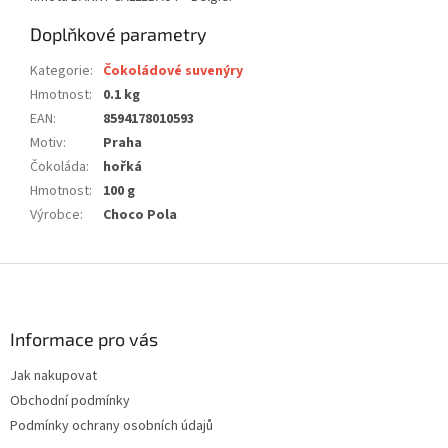
Doplňkové parametry
Kategorie
:
Čokoládové suvenýry
Hmotnost
:
0.1 kg
EAN
:
8594178010593
Motiv
:
Praha
Čokoláda
:
hořká
Hmotnost
:
100 g
Výrobce
:
Choco Pola
Z
á
p
a
Informace pro vás
t
Jak nakupovat
í
Obchodní podmínky
Podmínky ochrany osobních údajů