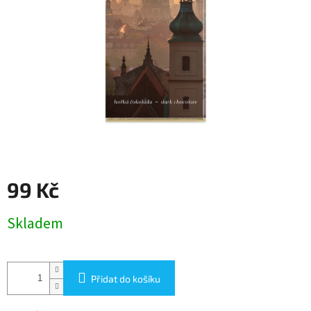
99 Kč
Měrná
Skladem
cena:
Přidat do košíku