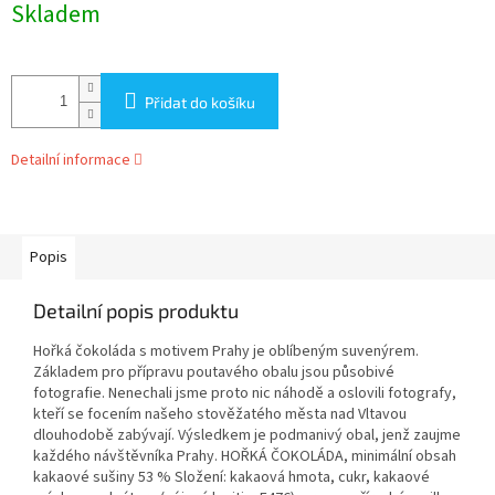
Skladem
Přidat do košíku
Detailní informace
Popis
Detailní popis produktu
Hořká čokoláda s motivem Prahy je oblíbeným suvenýrem.
Základem pro přípravu poutavého obalu jsou působivé
fotografie. Nenechali jsme proto nic náhodě a oslovili fotografy,
kteří se focením našeho stověžatého města nad Vltavou
dlouhodobě zabývají. Výsledkem je podmanivý obal, jenž zaujme
každého návštěvníka Prahy. HOŘKÁ ČOKOLÁDA, minimální obsah
kakaové sušiny 53 % Složení: kakaová hmota, cukr, kakaové