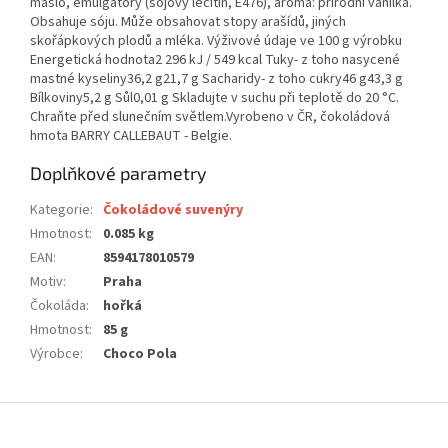
máslo, emulgátory (sójový lecitin, E476), aroma: přírodní vanilka.
Obsahuje sóju. Může obsahovat stopy arašídů, jiných
skořápkových plodů a mléka. Výživové údaje ve 100 g výrobku
Energetická hodnota2 296 kJ / 549 kcal Tuky- z toho nasycené
mastné kyseliny36,2 g21,7 g Sacharidy- z toho cukry46 g43,3 g
Bílkoviny5,2 g Sůl0,01 g Skladujte v suchu při teplotě do 20 °C.
Chraňte před slunečním světlem.Vyrobeno v ČR, čokoládová
hmota BARRY CALLEBAUT - Belgie.
Doplňkové parametry
Kategorie
:
Čokoládové suvenýry
Hmotnost
:
0.085 kg
EAN
:
8594178010579
Motiv
:
Praha
Čokoláda
:
hořká
Hmotnost
:
85 g
Výrobce
:
Choco Pola
Z
á