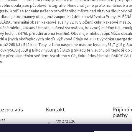
avého obalu jsou působivé fotografie. Nenechali jsme proto nic náhodě a os
grafy, kteří se focením našeho stověžatého města nad Vltavou dlouhodobě 
edkem je podmanivý obal, jenž zaujme každého návštěvníka Prahy. MLÉČNÁ
LÁDA, minimální obsah kakaové sušiny 32 % Složení: cukr, kakaové máslo,
tučné mléko, kakaová hmota, sušená syrovátka, bezvodý mléčný tuk, emul
vý lecitin, E476), přírodní aroma (vanilín). Obsahuje mléko, sóju. Může obs
ídů a jiných skořápkových plodů. Výživové údaje ve 100 g výrobku Energeti
ota2 268 kJ / 542 kcal Tuky- z toho nasycené mastné kyseliny31,7 g19 g Sac
cukry56,9 g55,8 g Bílkoviny5,6 g Sůl0,26 g Skladujte v suchu při teplotě do 
ňte před slunečním světlem. Vyrobeno v ČR, čokoládová hmota BARRY CAL
e.
e pro vás
Kontakt
Přijímá
platby
vat
739 272 126
podmínky
https://www.facebook.co