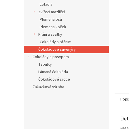
n
Letadla
e
Zvířecí mazlíčci
l
Plemena psů
Plemena koček
Přání a svátky
Čokolády s přáním
Čokoládové suvenýry
Čokolády s posypem
Tabulky
Lámaná čokoláda
Čokoládové srdce
Zakázková výroba
Popi
Det
Mléč