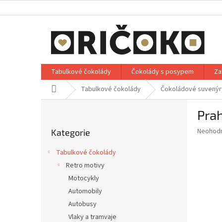
Přejít
na
obsah
Tabulkové čokolády
Čokolády s posypem
Za
Domů
Tabulkové čokolády
Čokoládové suvenýr
P
Prah
o
Přeskočit
s
Průměr
Neohod
Kategorie
kategorie
t
hodnoce
r
produkt
Tabulkové čokolády
a
je
Retro motivy
0,0
n
z
Motocykly
n
5
í
Automobily
hvězdič
p
Autobusy
a
Vlaky a tramvaje