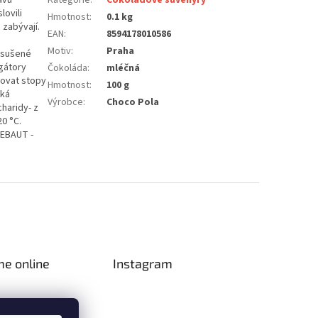
lovili
Hmotnost
:
0.1 kg
zabývají.
EAN
:
8594178010586
Motiv
:
Praha
 sušené
gátory
Čokoláda
:
mléčná
ahovat stopy
Hmotnost
:
100 g
cká
Výrobce
:
Choco Pola
haridy- z
20 °C.
LEBAUT -
me online
Instagram