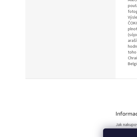
pout
foto
Výsl
ČOKO
plno
(sójo
araš
hodn
toho 
Chra
Belgi
Z
á
p
a
t
Informac
í
Jak nakupo
Obchodní 