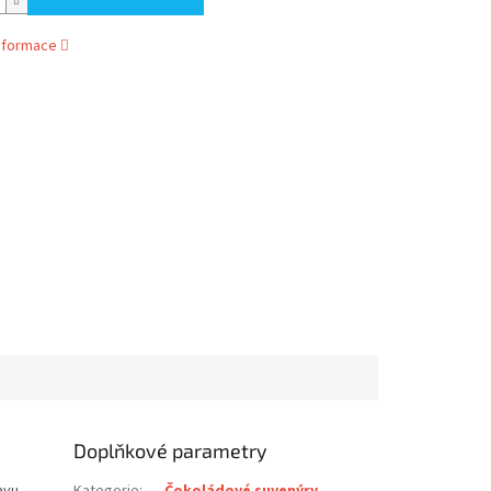
informace
Doplňkové parametry
avu
Kategorie
:
Čokoládové suvenýry