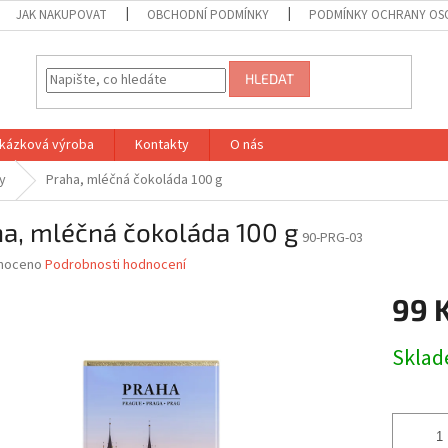
JAK NAKUPOVAT
OBCHODNÍ PODMÍNKY
PODMÍNKY OCHRANY OS
HLEDAT
kázková výroba
Kontakty
O nás
y
Praha, mléčná čokoláda 100 g
a, mléčná čokoláda 100 g
90-PRG-03
né
noceno
Podrobnosti hodnocení
ní
99 
u
Měrná
Skla
cena:
ek.