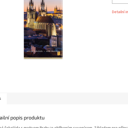
Detailní 
s
ailní popis produktu
ná čokoláda s motivem Prahy je oblíbeným suvenýrem. Základem pro přípr