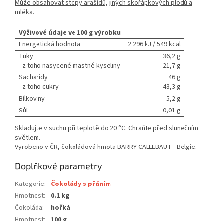
Může obsahovat stopy arašídů, jiných skořápkových plodů a
mléka
.
Výživové údaje ve 100 g výrobku
Energetická hodnota
2 296 kJ / 549 kcal
Tuky
36,2 g
- z toho nasycené mastné kyseliny
21,7 g
Sacharidy
46 g
- z toho cukry
43,3 g
Bílkoviny
5,2 g
Sůl
0,01 g
Skladujte v suchu při teplotě do 20 °C. Chraňte před slunečním
světlem.
Vyrobeno v ČR, čokoládová hmota BARRY CALLEBAUT - Belgie.
Doplňkové parametry
Kategorie
:
Čokolády s přáním
Hmotnost
:
0.1 kg
Čokoláda
:
hořká
Hmotnost
:
100 g