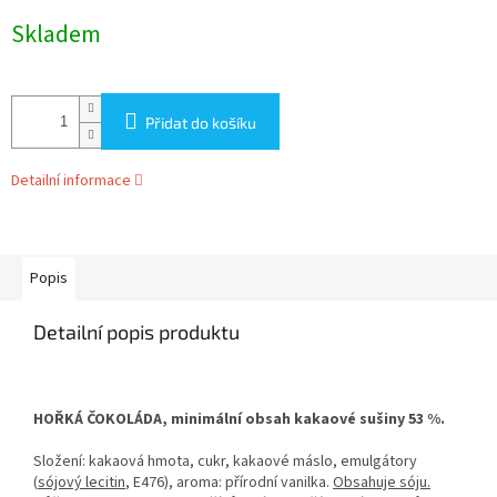
Měrná
Skladem
cena:
Přidat do košíku
Detailní informace
Popis
Detailní popis produktu
HOŘKÁ ČOKOLÁDA, minimální obsah kakaové sušiny 53 %.
Složení: kakaová hmota, cukr, kakaové máslo, emulgátory
(
sójový lecitin
, E476), aroma: přírodní vanilka.
Obsahuje sóju.