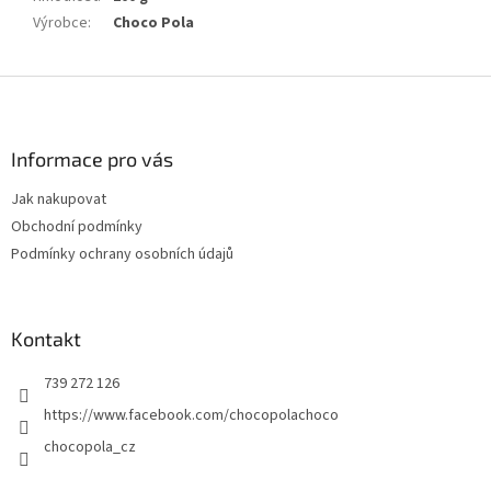
Výrobce
:
Choco Pola
Z
á
p
a
Informace pro vás
t
Jak nakupovat
í
Obchodní podmínky
Podmínky ochrany osobních údajů
Kontakt
739 272 126
https://www.facebook.com/chocopolachoco
chocopola_cz