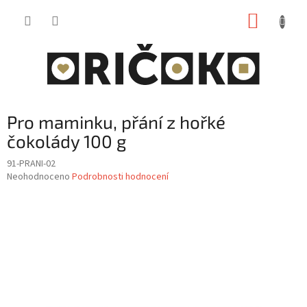
Přejít
NÁKUP
na
obsah
KOŠÍK
Pro maminku, přání z hořké
čokolády 100 g
91-PRANI-02
Průměrné
Neohodnoceno
Podrobnosti hodnocení
hodnocení
produktu
je
0,0
z
5
hvězdiček.