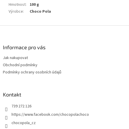
Hmotnost
:
100 g
Výrobce
:
Choco Pola
Z
á
p
a
Informace pro vás
t
Jak nakupovat
í
Obchodní podmínky
Podmínky ochrany osobních údajů
Kontakt
739 272 126
https://www.facebook.com/chocopolachoco
chocopola_cz