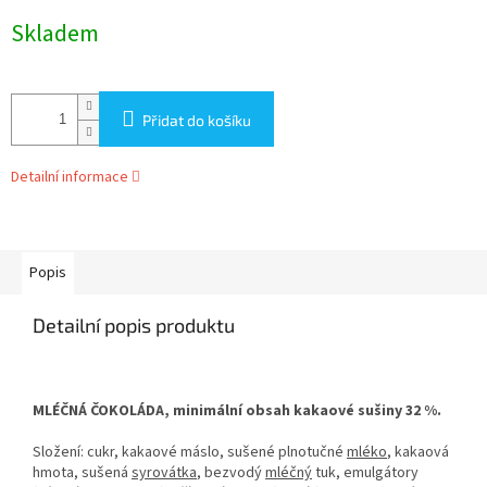
Měrná
Skladem
cena:
Přidat do košíku
Detailní informace
Popis
Detailní popis produktu
MLÉČNÁ ČOKOLÁDA, minimální obsah kakaové sušiny 32 %.
Složení: cukr, kakaové máslo, sušené plnotučné
mléko
, kakaová
hmota, sušená
syrovátka
, bezvodý
mléčný
tuk, emulgátory