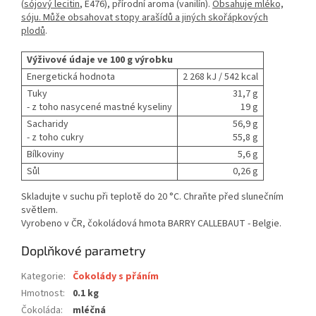
(
sójový lecitin
, E476), přírodní aroma (vanilín).
Obsahuje mléko,
sóju. Může obsahovat stopy arašídů a jiných skořápkových
plodů
.
Výživové údaje ve 100 g výrobku
Energetická hodnota
2 268 kJ / 542 kcal
Tuky
31,7 g
- z toho nasycené mastné kyseliny
19 g
Sacharidy
56,9 g
- z toho cukry
55,8 g
Bílkoviny
5,6 g
Sůl
0,26 g
Skladujte v suchu při teplotě do 20 °C. Chraňte před slunečním
světlem.
Vyrobeno v ČR, čokoládová hmota BARRY CALLEBAUT - Belgie.
Doplňkové parametry
Kategorie
:
Čokolády s přáním
Hmotnost
:
0.1 kg
Čokoláda
:
mléčná