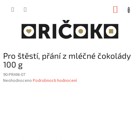
Přejít
NÁKUP
na
obsah
KOŠÍK
Pro štěstí, přání z mléčné čokolády
100 g
90-PRANI-07
Průměrné
Neohodnoceno
Podrobnosti hodnocení
hodnocení
produktu
je
0,0
z
5
hvězdiček.