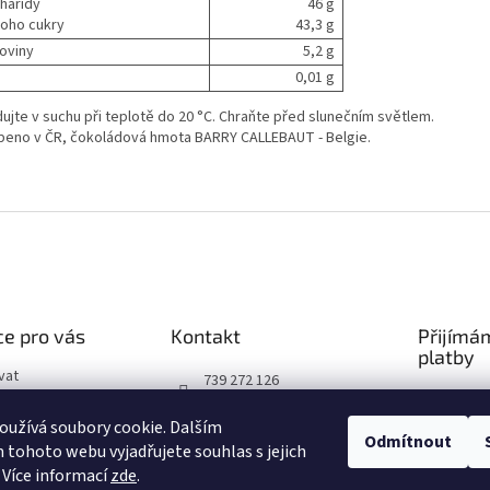
haridy
46 g
 toho cukry
43,3 g
koviny
5,2 g
0,01 g
dujte v suchu při teplotě do 20 °C. Chraňte před slunečním světlem.
beno v ČR, čokoládová hmota BARRY CALLEBAUT - Belgie.
e pro vás
Kontakt
Přijímá
platby
vat
739 272 126
podmínky
https://www.facebook.co
užívá soubory cookie. Dalším
chrany osobních
m/chocopolachoco
Odmítnout
tohoto webu vyjadřujete souhlas s jejich
chocopola_cz
 Více informací
zde
.