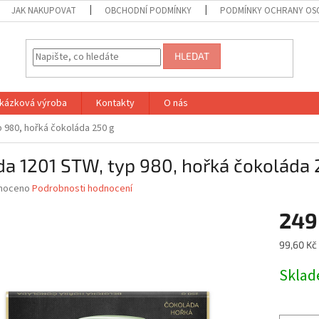
JAK NAKUPOVAT
OBCHODNÍ PODMÍNKY
PODMÍNKY OCHRANY OS
HLEDAT
kázková výroba
Kontakty
O nás
 980, hořká čokoláda 250 g
a 1201 STW, typ 980, hořká čokoláda 
né
noceno
Podrobnosti hodnocení
ní
249
u
Měrná
99,60 Kč 
cena:
Skla
ek.