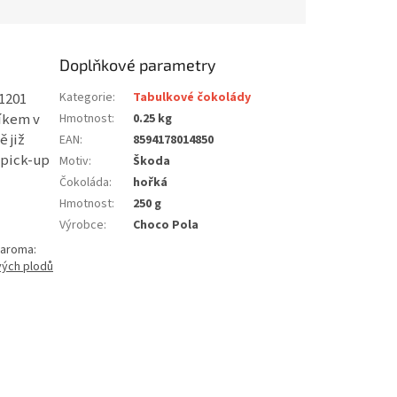
Doplňkové parametry
 1201
Kategorie
:
Tabulkové čokolády
líkem v
Hmotnost
:
0.25 kg
ě již
EAN
:
8594178014850
 pick-up
Motiv
:
Škoda
Čokoláda
:
hořká
Hmotnost
:
250 g
Výrobce
:
Choco Pola
, aroma:
vých plodů