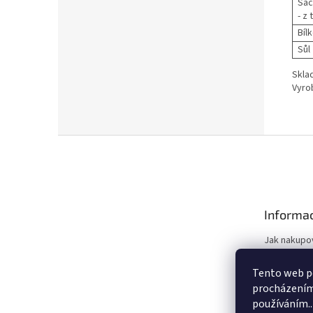
Sac
- z
Bíl
Sůl
Skla
Vyro
Z
á
p
a
t
Informac
í
Jak nakupo
Obchodní 
Tento web po
Podmínky o
procházením 
údajů
používáním..