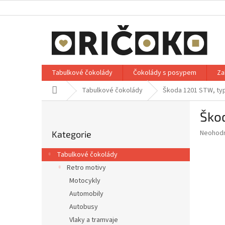
Přejít
na
obsah
Tabulkové čokolády
Čokolády s posypem
Za
Domů
Tabulkové čokolády
Škoda 1201 STW, typ
P
Škod
o
Přeskočit
s
Průměr
Neohod
Kategorie
kategorie
t
hodnoce
r
produkt
Tabulkové čokolády
a
je
Retro motivy
0,0
n
z
Motocykly
n
5
í
Automobily
hvězdič
p
Autobusy
a
Vlaky a tramvaje