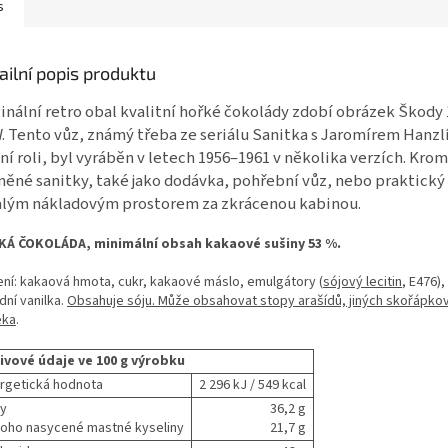
s
ailní popis produktu
inální retro obal kvalitní hořké čokolády zdobí obrázek Škody
 Tento vůz, známý třeba ze seriálu Sanitka s Jaromírem Hanz
ní roli, byl vyráběn v letech 1956–1961 v několika verzích. Krom
ěné sanitky, také jako dodávka, pohřební vůz, nebo praktický
alým nákladovým prostorem za zkrácenou kabinou.
Á ČOKOLÁDA, minimální obsah kakaové sušiny 53 %.
ení: kakaová hmota, cukr, kakaové máslo, emulgátory (
sójový lecitin
, E476)
dní vanilka.
Obsahuje sóju. Může obsahovat stopy arašídů, jiných skořápko
éka
.
ivové údaje ve 100 g výrobku
rgetická hodnota
2 296 kJ / 549 kcal
y
36,2 g
 toho nasycené mastné kyseliny
21,7 g