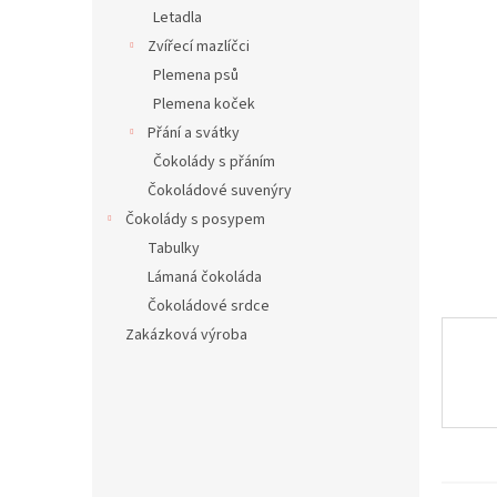
n
Letadla
e
Zvířecí mazlíčci
l
Plemena psů
Plemena koček
Přání a svátky
Čokolády s přáním
Čokoládové suvenýry
Čokolády s posypem
Tabulky
Lámaná čokoláda
Čokoládové srdce
Zakázková výroba