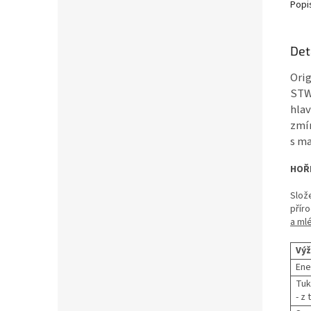
Popi
Det
Orig
STW.
hlav
zmín
s m
HOŘK
Slož
příro
a ml
Výž
Ene
Tuk
- z