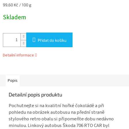
Měrná
99,60 Kč / 100 g
cena:
Skladem
Přidat do košíku
Detailní informace
Popis
Detailní popis produktu
Pochutnejte si na kvalitní hořké čokoládě a při
pohledu na obrázek autobusu na přední straně
stylového retro obalu si připomeňte dobu nedávno
minulou. Linkový autobus Škoda 706 RTO CAR byl