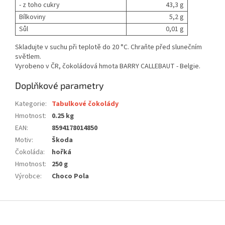
- z toho cukry
43,3 g
Bílkoviny
5,2 g
Sůl
0,01 g
Skladujte v suchu při teplotě do 20 °C. Chraňte před slunečním
světlem.
Vyrobeno v ČR, čokoládová hmota BARRY CALLEBAUT - Belgie.
Doplňkové parametry
Kategorie
:
Tabulkové čokolády
Hmotnost
:
0.25 kg
EAN
:
8594178014850
Motiv
:
Škoda
Čokoláda
:
hořká
Hmotnost
:
250 g
Výrobce
:
Choco Pola
Z
á