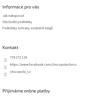
p
a
Informace pro vás
t
Jak nakupovat
í
Obchodní podmínky
Podmínky ochrany osobních údajů
Kontakt
739 272 126
https://www.facebook.com/chocopolachoco
chocopola_cz
Přijímáme online platby