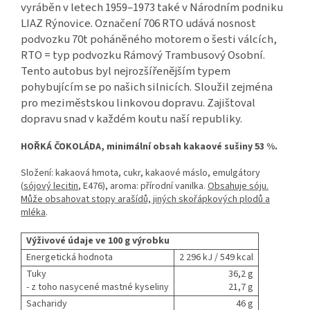
vyráběn v letech 1959–1973 také v Národním podniku
LIAZ Rýnovice. Označení 706 RTO udává nosnost
podvozku 70t poháněného motorem o šesti válcích,
RTO = typ podvozku Rámový Trambusový Osobní.
Tento autobus byl nejrozšířenějším typem
pohybujícím se po našich silnicích. Sloužil zejména
pro meziměstskou linkovou dopravu. Zajištoval
dopravu snad v každém koutu naší republiky.
HOŘKÁ ČOKOLÁDA, minimální obsah kakaové sušiny 53 %.
Složení: kakaová hmota, cukr, kakaové máslo, emulgátory
(
sójový lecitin
, E476), aroma: přírodní vanilka.
Obsahuje sóju.
Může obsahovat stopy arašídů, jiných skořápkových plodů a
mléka
.
Výživové údaje ve 100 g výrobku
Energetická hodnota
2 296 kJ / 549 kcal
Tuky
36,2 g
- z toho nasycené mastné kyseliny
21,7 g
Sacharidy
46 g