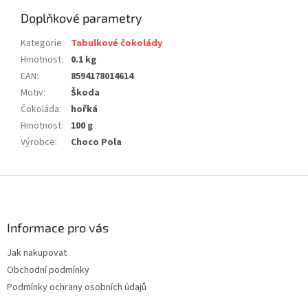
Doplňkové parametry
Kategorie
:
Tabulkové čokolády
Hmotnost
:
0.1 kg
EAN
:
8594178014614
Motiv
:
Škoda
Čokoláda
:
hořká
Hmotnost
:
100 g
Výrobce
:
Choco Pola
Z
á
p
a
Informace pro vás
t
Jak nakupovat
í
Obchodní podmínky
Podmínky ochrany osobních údajů