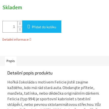
Měrná
Skladem
cena:
Přidat do košíku
Detailní informace
Popis
Detailní popis produktu
Hořká čokoláda s motivem Felicie jistě zaujme
každého, kdo má rád stará auta. Obdarujte přítele,
manžela, tatínka, nebo dědečka originálním dárkem.
Felicia (typ 994) je sportovní kabriolet s textilní
sklápěcí, nebo pevnou sklolaminátovou střechou. Vůz