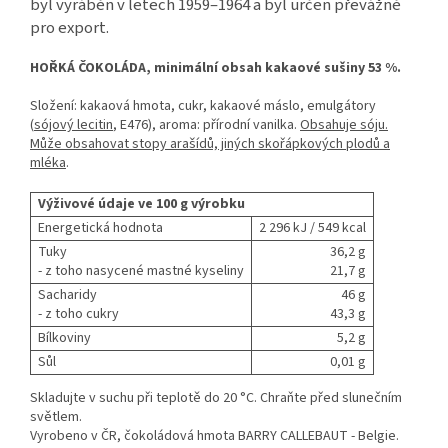
byl vyráběn v letech 1959–1964 a byl určen převážně
pro export.
HOŘKÁ ČOKOLÁDA, minimální obsah kakaové sušiny 53 %.
Složení: kakaová hmota, cukr, kakaové máslo, emulgátory
(
sójový lecitin
, E476), aroma: přírodní vanilka.
Obsahuje sóju.
Může obsahovat stopy arašídů, jiných skořápkových plodů a
mléka
.
Výživové údaje ve 100 g výrobku
Energetická hodnota
2 296 kJ / 549 kcal
Tuky
36,2 g
- z toho nasycené mastné kyseliny
21,7 g
Sacharidy
46 g
- z toho cukry
43,3 g
Bílkoviny
5,2 g
Sůl
0,01 g
Skladujte v suchu při teplotě do 20 °C. Chraňte před slunečním
světlem.
Vyrobeno v ČR, čokoládová hmota BARRY CALLEBAUT - Belgie.