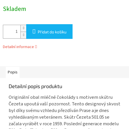
Měrná
Skladem
cena:
Přidat do košíku
Detailní informace
Popis
Detailní popis produktu
Originální obal mléčné čokolády s motivem skútru
Čezeta upoutá vaší pozornost. Tento designový skvost
byl díky svému vzhledu přezdíván Prase a je dnes
vyhledávaným veteránem. Skútr Čezeta 501.05 se
začala vyrábět v roce 1959. Poslední generace modelu