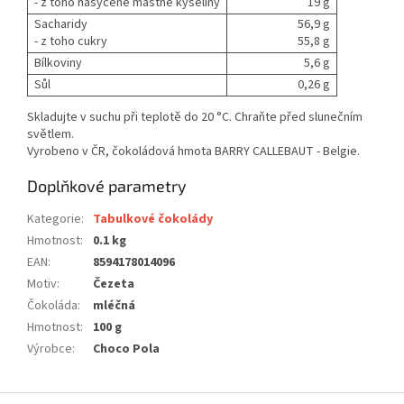
- z toho nasycené mastné kyseliny
19 g
Sacharidy
56,9 g
- z toho cukry
55,8 g
Bílkoviny
5,6 g
Sůl
0,26 g
Skladujte v suchu při teplotě do 20 °C. Chraňte před slunečním
světlem.
Vyrobeno v ČR, čokoládová hmota BARRY CALLEBAUT - Belgie.
Doplňkové parametry
Kategorie
:
Tabulkové čokolády
Hmotnost
:
0.1 kg
EAN
:
8594178014096
Motiv
:
Čezeta
Čokoláda
:
mléčná
Hmotnost
:
100 g
Výrobce
:
Choco Pola
Z