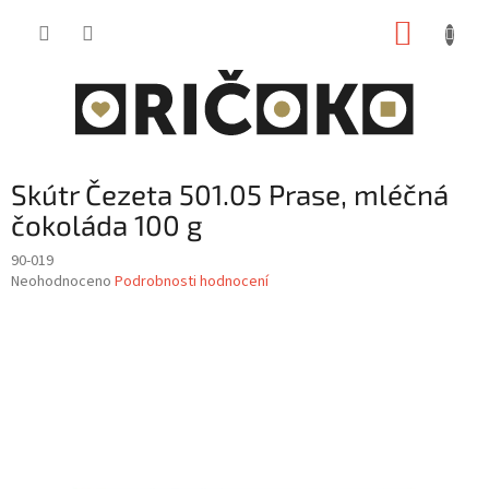
Přejít
NÁKUP
na
obsah
KOŠÍK
Skútr Čezeta 501.05 Prase, mléčná
čokoláda 100 g
90-019
Průměrné
Neohodnoceno
Podrobnosti hodnocení
hodnocení
produktu
je
0,0
z
5
hvězdiček.