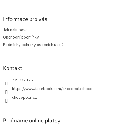
á
p
a
Informace pro vás
t
Jak nakupovat
í
Obchodní podmínky
Podmínky ochrany osobních údajů
Kontakt
739 272 126
https://www.facebook.com/chocopolachoco
chocopola_cz
Přijímáme online platby