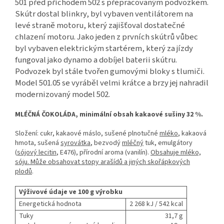
501 před příchodem 502 s přepracovaným podvozkem.
Skútr dostal blinkry, byl vybaven ventilátorem na
levé straně motoru, který zajišťoval dostatečné
chlazení motoru. Jako jeden z prvních skútrů vůbec
byl vybaven elektrickým startérem, který za jízdy
fungoval jako dynamo a dobíjel baterii skútru.
Podvozek byl stále tvořen gumovými bloky s tlumiči.
Model 501.05 se vyráběl velmi krátce a brzy jej nahradil
modernizovaný model 502.
MLÉČNÁ ČOKOLÁDA, minimální obsah kakaové sušiny 32 %.
Složení: cukr, kakaové máslo, sušené plnotučné
mléko
, kakaová
hmota, sušená
syrovátka
, bezvodý
mléčný
tuk, emulgátory
(
sójový lecitin
, E476), přírodní aroma (vanilín).
Obsahuje mléko,
sóju. Může obsahovat stopy arašídů a jiných skořápkových
plodů
.
Výživové údaje ve 100 g výrobku
Energetická hodnota
2 268 kJ / 542 kcal
Tuky
31,7 g