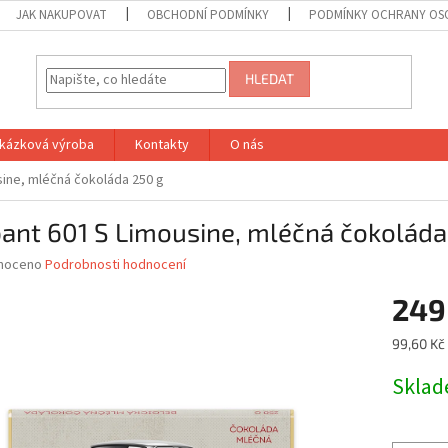
JAK NAKUPOVAT
OBCHODNÍ PODMÍNKY
PODMÍNKY OCHRANY OS
HLEDAT
kázková výroba
Kontakty
O nás
sine, mléčná čokoláda 250 g
ant 601 S Limousine, mléčná čokoláda
né
noceno
Podrobnosti hodnocení
ní
249
u
Měrná
99,60 Kč 
cena:
Skla
ek.