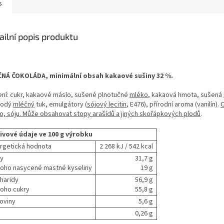
s
ailní popis produktu
NÁ ČOKOLÁDA, minimální obsah kakaové sušiny 32 %.
ení: cukr, kakaové máslo, sušené plnotučné
mléko
, kakaová hmota, sušená
vodý
mléčný
tuk, emulgátory (
sójový lecitin
, E476), přírodní aroma (vanilín).
o, sóju. Může obsahovat stopy arašídů a jiných skořápkových plodů
.
ivové údaje ve 100 g výrobku
rgetická hodnota
2 268 kJ / 542 kcal
y
31,7 g
 toho nasycené mastné kyseliny
19 g
haridy
56,9 g
 toho cukry
55,8 g
koviny
5,6 g
0,26 g