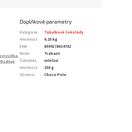
Doplňkové parametry
Kategorie
:
Tabulkové čokolády
Hmotnost
:
0.25 kg
EAN
:
8594178014782
Motiv
:
Trabant
syrovátka
,
Čokoláda
:
mléčná
Obsahuje
Hmotnost
:
250 g
Výrobce
:
Choco Pola