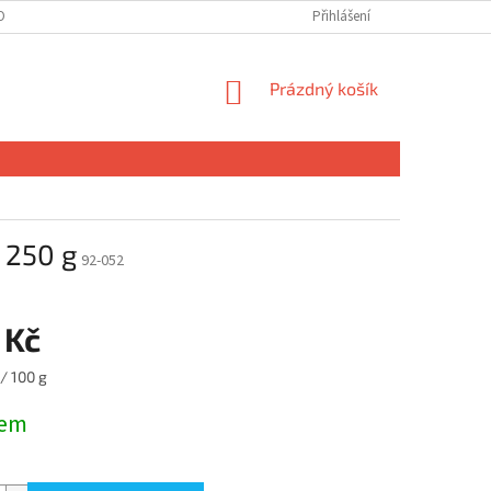
OBNÍCH ÚDAJŮ
Přihlášení
NÁKUPNÍ
Prázdný košík
KOŠÍK
 250 g
92-052
 Kč
/ 100 g
dem