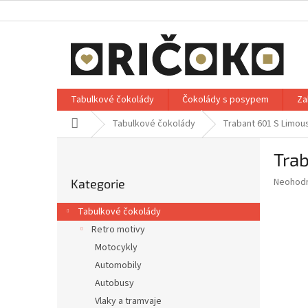
Přejít
na
obsah
Tabulkové čokolády
Čokolády s posypem
Za
Domů
Tabulkové čokolády
Trabant 601 S Limou
P
Trab
o
Přeskočit
s
Průměr
Neohod
Kategorie
kategorie
t
hodnoce
r
produkt
Tabulkové čokolády
a
je
Retro motivy
0,0
n
z
Motocykly
n
5
í
Automobily
hvězdič
p
Autobusy
a
Vlaky a tramvaje