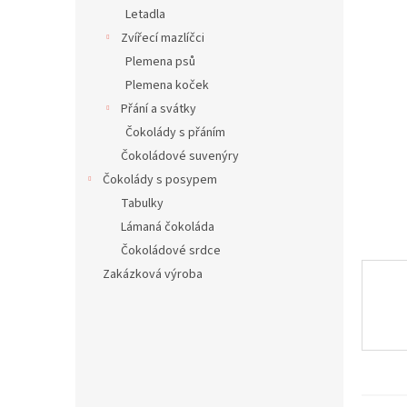
n
Letadla
e
Zvířecí mazlíčci
l
Plemena psů
Plemena koček
Přání a svátky
Čokolády s přáním
Čokoládové suvenýry
Čokolády s posypem
Tabulky
Lámaná čokoláda
Čokoládové srdce
Zakázková výroba