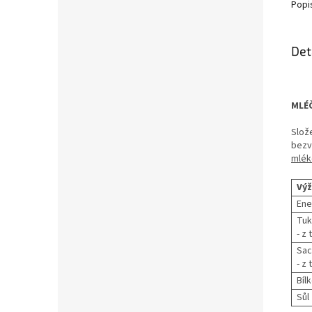
Popi
Det
MLÉČ
Slož
bez
mlék
Výž
Ene
Tuk
- z
Sac
- z
Bíl
Sůl