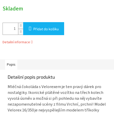
Měrná
Skladem
cena:
Přidat do košíku
Detailní informace
Popis
Detailní popis produktu
Mléčná čokoláda s Velorexem je ten pravý dárek pro
nostalgiky. Ikonické plátěné vozítko na třech kolech
vyvolá úsměv a možná si při pohledu na něj vybavíte
nezapomenutelné scény z filmu Vrchní, prchni! Model
Velorex 16/350 je nejvyspělejším modelem tříkolky