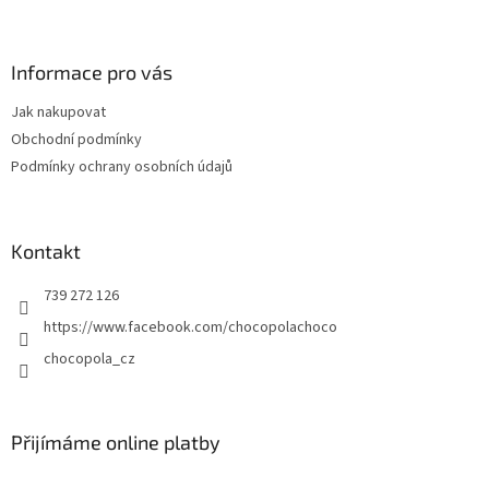
Z
á
p
a
Informace pro vás
t
Jak nakupovat
í
Obchodní podmínky
Podmínky ochrany osobních údajů
Kontakt
739 272 126
https://www.facebook.com/chocopolachoco
chocopola_cz
Přijímáme online platby