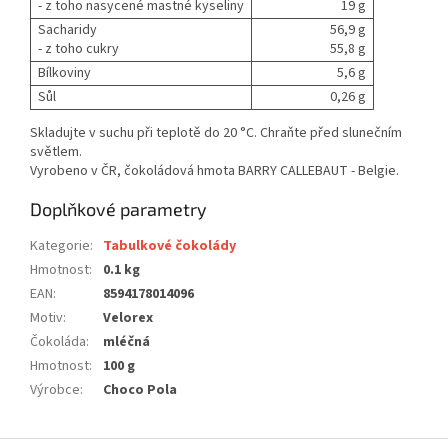
- z toho nasycené mastné kyseliny
19 g
Sacharidy
56,9 g
- z toho cukry
55,8 g
Bílkoviny
5,6 g
Sůl
0,26 g
Skladujte v suchu při teplotě do 20 °C. Chraňte před slunečním
světlem.
Vyrobeno v ČR, čokoládová hmota BARRY CALLEBAUT - Belgie.
Doplňkové parametry
Kategorie
:
Tabulkové čokolády
Hmotnost
:
0.1 kg
EAN
:
8594178014096
Motiv
:
Velorex
Čokoláda
:
mléčná
Hmotnost
:
100 g
Výrobce
:
Choco Pola