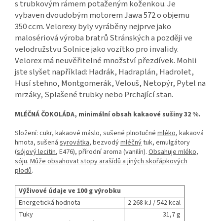
s trubkovým rámem potaženým koženkou. Je
vybaven dvoudobým motorem Jawa 572 o objemu
350 ccm. Velorexy byly vyráběny nejprve jako
malosériová výroba bratrů Stránských a později ve
velodružstvu Solnice jako vozítko pro invalidy.
Velorex má neuvěřitelné množství přezdívek. Mohli
jste slyšet například: Hadrák, Hadraplán, Hadrolet,
Husí stehno, Montgomerák, Velouš, Netopýr, Pytel na
mrzáky, Splašené trubky nebo Prchající stan.
MLÉČNÁ ČOKOLÁDA, minimální obsah kakaové sušiny 32 %.
Složení: cukr, kakaové máslo, sušené plnotučné
mléko
, kakaová
hmota, sušená
syrovátka
, bezvodý
mléčný
tuk, emulgátory
(
sójový lecitin
, E476), přírodní aroma (vanilín).
Obsahuje mléko,
sóju. Může obsahovat stopy arašídů a jiných skořápkových
plodů
.
Výživové údaje ve 100 g výrobku
Energetická hodnota
2 268 kJ / 542 kcal
Tuky
31,7 g