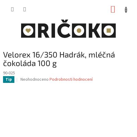
Přejít
NÁKUP
na
obsah
KOŠÍK
Velorex 16/350 Hadrák, mléčná
čokoláda 100 g
90-025
Průměrné
Neohodnoceno
Podrobnosti hodnocení
Tip
hodnocení
produktu
je
0,0
z
5
hvězdiček.