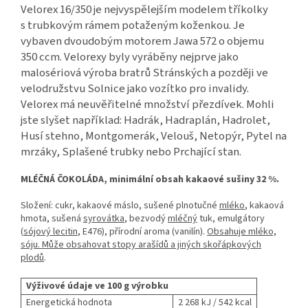
Velorex 16/350 je nejvyspělejším modelem tříkolky
s trubkovým rámem potaženým koženkou. Je
vybaven dvoudobým motorem Jawa 572 o objemu
350 ccm. Velorexy byly vyráběny nejprve jako
malosériová výroba bratrů Stránských a později ve
velodružstvu Solnice jako vozítko pro invalidy.
Velorex má neuvěřitelné množství přezdívek. Mohli
jste slyšet například: Hadrák, Hadraplán, Hadrolet,
Husí stehno, Montgomerák, Velouš, Netopýr, Pytel na
mrzáky, Splašené trubky nebo Prchající stan.
MLÉČNÁ ČOKOLÁDA, minimální obsah kakaové sušiny 32 %.
Složení: cukr, kakaové máslo, sušené plnotučné
mléko
, kakaová
hmota, sušená
syrovátka
, bezvodý
mléčný
tuk, emulgátory
(
sójový lecitin
, E476), přírodní aroma (vanilín).
Obsahuje mléko,
sóju. Může obsahovat stopy arašídů a jiných skořápkových
plodů
.
Výživové údaje ve 100 g výrobku
Energetická hodnota
2 268 kJ / 542 kcal