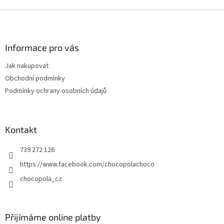
Z
á
p
a
Informace pro vás
t
Jak nakupovat
í
Obchodní podmínky
Podmínky ochrany osobních údajů
Kontakt
739 272 126
https://www.facebook.com/chocopolachoco
chocopola_cz
Přijímáme online platby