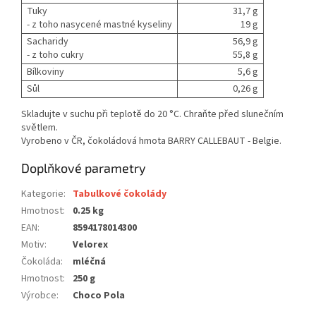
Tuky
31,7 g
- z toho nasycené mastné kyseliny
19 g
Sacharidy
56,9 g
- z toho cukry
55,8 g
Bílkoviny
5,6 g
Sůl
0,26 g
Skladujte v suchu při teplotě do 20 °C. Chraňte před slunečním
světlem.
Vyrobeno v ČR, čokoládová hmota BARRY CALLEBAUT - Belgie.
Doplňkové parametry
Kategorie
:
Tabulkové čokolády
Hmotnost
:
0.25 kg
EAN
:
8594178014300
Motiv
:
Velorex
Čokoláda
:
mléčná
Hmotnost
:
250 g
Výrobce
:
Choco Pola