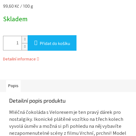
Měrná
99,60 Kč / 100 g
cena:
Skladem
Přidat do košíku
Detailní informace
Popis
Detailní popis produktu
Mléčná čokoláda s Velorexem je ten pravý dárek pro
nostalgiky. Ikonické plátěné vozítko na třech kolech
vyvolá úsměv a možná si při pohledu na něj vybavíte
nezapomenutelné scény z filmu Vrchní, prchni! Model