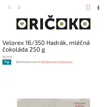
Přejít
NÁKUP
na
obsah
KOŠÍK
Velorex 16/350 Hadrák, mléčná
čokoláda 250 g
92-019
Průměrné
Neohodnoceno
Podrobnosti hodnocení
Tip
hodnocení
produktu
je
0,0
z
5
hvězdiček.